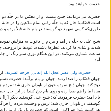
خدمت خواهند بود.
حضرت می‌فرمایند: چنین نیست، و از محبّین ما در حلّه دو
است قصّاب؛ حال که به حلّه رفتی تمام مدّعین را در خانۀ
طوری‌که کسی نفهمد دو گوسفند در بام خانه قبلاً برده و در آن
شیخ علی به حلّه در آمد و مردم را دعوت به منزلش نموده 
شدند و شادی‌ها کردند، عطرها پاشیده، عودها برافروخته
ساعت شماری می‌کنند. در این هنگام نوری سبز رنگ از جان
آمد.
حضرت ولی عصر عجل الله [تعالی] فرجه الشریف
از 
جوان قصّاب را صدا زدند، جوان بر بام برآمد؛ حضرت دستور 
ذبح کند، جوان ذبح نموده خون از ناودان جاری شد؛ مردم ه
مبادا ما را هم صدا زده و روی بام ذبح کنند! در این حال ح
بالا آمد؛ حضرت فرمودند که: شیخ علی گوسفند دیگر [را] نز
گوسفند در ناودان جاری شد؛ ترس و وحشت مردم را فراگ
هم کشته شد! هم اکنون است که حضرت یک یک از ما را صدا 