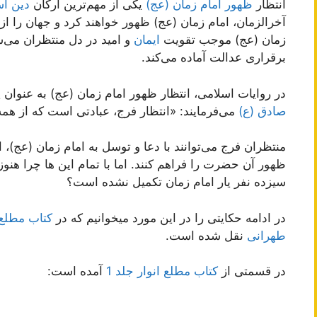
انتظار
ظهور امام زمان (عج)
یکی از مهم‌ترین ارکان
دین اس
آخرالزمان، امام زمان (عج) ظهور خواهند کرد و جهان را از
زمان (عج) موجب تقویت
ایمان
و امید در دل منتظران می‌شو
برقراری عدالت آماده می‌کند.
در روایات اسلامی، انتظار ظهور امام زمان (عج) به عنوا
صادق (ع)
می‌فرمایند: «انتظار فرج، عبادتی است که از همه
منتظران فرج می‌توانند با دعا و توسل به امام زمان (عج)، ا
ظهور آن حضرت را فراهم کنند. اما با تمام این ها چرا هنو
سیزده نفر یار امام زمان تکمیل نشده است؟
در ادامه حکایتی را در این مورد میخوانیم که در
کتاب مطلع ا
طهرانی
نقل شده است.
در قسمتی از
کتاب مطلع انوار جلد 1
آمده است: