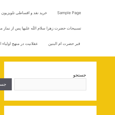
رش
ه
Sample Page
خرید نقد و اقساطی تلویزیون
حتوا
تسبیحات حضرت زهرا سلام اللَه علیها پس از نماز 
قبر حضرت ام البنین
عقلانیت در منهج اولیاء ا
جستجو
جست