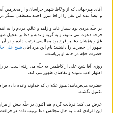
آقای میرجهانی که از وعّاظ شهیر خراسان و از محترمین آ
و ایضاً بنده این نقل را از آقا میرزا احمد مصطفی سنگر د
در حلّه مردی بود بسیار عابد و زاهد و عالم، مردم را به انت
فرجه دعوت می نمود، و به گریه و ندبه و دعا بر تعجیل ظه
غمّ و همّشان دعا بر فرج بود مجالسی ترتیب داده و در آن
ظهور آن حضرت را داشتند؛ نام این مرد آقای
شیخ علی حلا
حضرت حجّة در خانه او برپاست.
روزی آقا شیخ علی از کاظمین به حلّه می رفته است، در
اظهار ادب نموده و تقاضای ظهور می کند.
حضرت می‌فرمایند: هنوز عدّه‌ای که خداوند وعده داده فر
تکمیل نگشته.
عرض می کند: قربانت گردم هم اکنون در حلّه بیش از هزار نف
این افرادی که تا به حال مجالس دعا ترتیب داده در فراقت