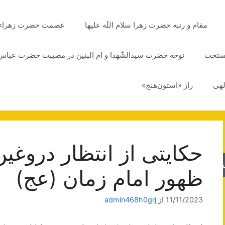
مقام و رتبه حضرت زهرا سلام اللَه علیها
عصمت حضرت زهراء سلا
مستحب
نوحه حضرت سیدالشّهدا و ام البنین در مصیبت حضرت عباس 
لهی
راز «استون‌هنج»
حکایتی از انتظار دروغی
جو
ظهور امام زمان (عج)
11/11/2023
از
admin468h0grj