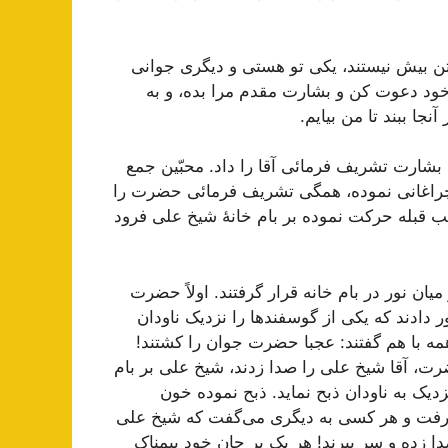
 تن بیش نیستند، یکی تو هستی و دیگری جوانی
 خود دعوت کن و بشارت مقدم مرا بده، و به
جا ببند تا من بیایم.
بشارت تشریف فرمائی آقا را داد. محبّین جمع
، چراغانی نموده، همگی تشریف فرمائی حضرت را
ب قبله حرکت نموده بر بام خانۀ شیخ علی فرود
میان نور در بام خانه قرار گرفتند. اولاً حضرت
دادند که یکی از گوسفند‌ها را نزدیک ناودان
مه با هم گفتند: عجبا حضرت جوان را کشتند!
ضرت، آقا شیخ علی را صدا زدند، شیخ علی بر بام
دیک به ناودان ذبح نماید. ذبح نموده خون
رفت و هر کسی به دیگری می‌گفت که شیخ علی
زده و سر ببرند! هر یک بر جان خود بیمناک