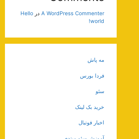
A WordPress Commenter
در
Hello
world!
مه پاش
فردا بورس
سئو
خرید بک لینک
اخبار فوتبال
آموزش سئو مبتدی