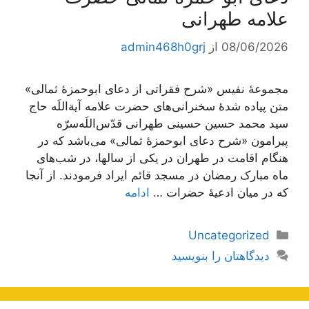
علامه طهرانی
08/06/2026
از
admin468h0grj
مجموعۀ نفیس «شرح فقراتی از دعای ابوحمزۀ ثمالی»
متن پیاده شدۀ سخنرانی‌های حضرت علامه آیة‌اللَه حاج
سید محمد حسین حسینی طهرانی قدّس‌اللَه‌سرّه
پیرامون «شرح دعای ابوحمزۀ ثمالی» می‌باشد که در
هنگام اقامت در طهران در یکی از سالها، در شب‌های
ماه مبارک رمضان در مسجد قائم ایراد فرمودند. از آنجا
که در میان ادعیۀ حضرات …
ادامه
دسته‌ها
Uncategorized
دیدگاهتان را بنویسید