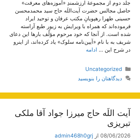
جلد دوم از مجموعۀ ارزشمندِ «آموزه‌های معرفت»
حاصل مجالس حضرت آیت‌اللَه حاج سید محمدمحسن
حسینی طهرا رهپویانِ مکتب عرفان و توحید ایراد
فرموده‌اند که همراه با ویرایش به زیور طبع آراسته
شده است. از آنجا که خود مرحوم مؤلّف بارها این دعای
شریف به با نام «آیین‌نامه سلوک» یاد کرده‌اند، از اینرو
در شرح این …
ادامه
دسته‌ها
Uncategorized
دیدگاهتان را بنویسید
آیت اللَه حاج میرزا جواد آقا ملکی
تبریزی
08/06/2026
از
admin468h0grj