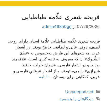
قریحه شعری علّامه طباطبایی
07/26/2026
از
admin468h0grj
قریحه شعری علّامه طباطبایی علّامۀ استاد، داراى روحی
لطیف، ذوقی عالى و لطافتی خاصّ بودند. در اَشعار
عرب، به شعرهاى‌ ابن فارض‌ به‌خصوص به «نظمُ
السُّلوك» آن‌ كه معروف به‌ تائیه کبرى‌ است، علاقه‌مند
بودند. و در اشعار فارسى، «دیوان خواجه حافظ
شیرازى» را مى‌ستودند. و از اشعار عرفانىِ فارسى و
عربى، گه‌گاهى براى دوستان …
ادامه
دسته‌ها
Uncategorized
دیدگاهتان را بنویسید