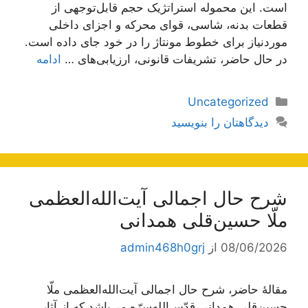
است. این محموله استراتژیک حجم قابل‌توجهی از
قطعات بدنه، شاسی، قوای محرکه و اجزای داخلی
موردنیاز برای خطوط مونتاژ را در خود جای داده است.
در حال حاضر، تشریفات قانونی، ارزیابی‌های …
ادامه
دسته‌ها
Uncategorized
دیدگاهتان را بنویسید
شرح حال اجمالی آیت‌الله‌العظمی
ملّا حسین‌قلی همدانی
08/06/2026
از
admin468h0grj
مقالۀ حاضر، شرح حال اجمالی آیت‌الله‌العظمی ملّا
حسین‌قلی همدانی قدّس‌الله‌سرّه می‌باشد که از آثار