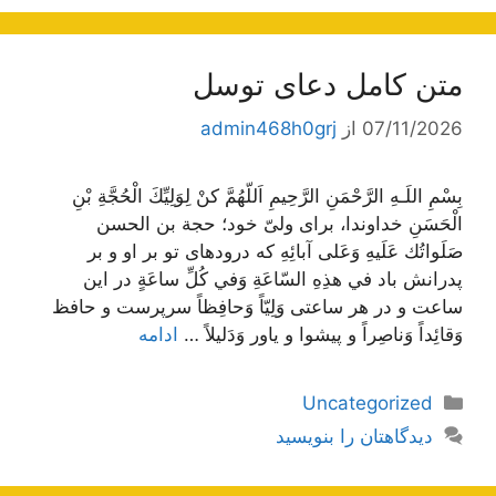
متن کامل دعای توسل
07/11/2026
از
admin468h0grj
بِسْمِ اللَـهِ الرَّحْمَنِ الرَّحِيمِ اَللّهُمَّ كنْ لِوَلِيِّكَ الْحُجَّةِ بْنِ
الْحَسَنِ خداوندا، برای ولیّ خود؛ حجة بن الحسن
صَلَواتُك عَلَيهِ وَعَلى آبائِهِ که درود‌های تو بر او و بر
پدرانش باد في هذِهِ السّاعَةِ وَفي كُلِّ ساعَةٍ در این
ساعت و در هر ساعتی وَلِيّاً وَحافِظاً سرپرست و حافظ
وَقائِداً وَناصِراً و پیشوا و یاور وَدَليلاً …
ادامه
دسته‌ها
Uncategorized
دیدگاهتان را بنویسید