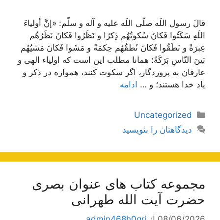
قالَ رسول اللَه صلّى اللَه عليه و آله و سلّم: «إنَّ أولياءَ
اللَهِ سَكَتُوا فَكانَ سُكوتُهُم ذِكرًا و نَظَرُوا فَكانَ نَظَرُهُم
عِبرَةً و نَطَقُوا فَكانَ نُطقُهُم حِكمَةً و مَشَوا فَكانَ مَشيُهُم
بَينَ النّاسِ بَرَكَةً؛ همانا مطلب اين است كه اولياء الهى و
عارفان به پروردگار، اگر سكوت كنند، همواره در ذكر و
ياد خدا هستند؛ و …
ادامه
دسته‌ها
Uncategorized
دیدگاهتان را بنویسید
مجموعه کتاب های عنوان بصری
حضرت آیت الله طهرانی
08/06/2026
از
admin468h0grj