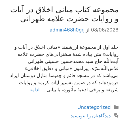
مجموعه کتاب مبانی اخلاق در آیات
و روایات حضرت علامه طهرانی
08/06/2026
از
admin468h0grj
جلد اول از مجموعۀ ارزشمند «مبانی اخلاق در آیات و
روایات» متن پیاده شدۀ سخنرانی‌های حضرت علامه
آیت‌اللَه حاج سید محمدحسین حسینی طهرانی
قدّس‌اللَه‌سرّه، پیرامون «مبانی و دقایق اخلاقی»
می‌باشد که در مسجد قائم و چه‌بسا منازل دوستان ایراد
فرموده‌اند که در ضمن تفسیر آیات کریمه و روایات
شریفه و برخی ادعیۀ مأثوره، با بیانی …
ادامه
دسته‌ها
Uncategorized
دیدگاهتان را بنویسید