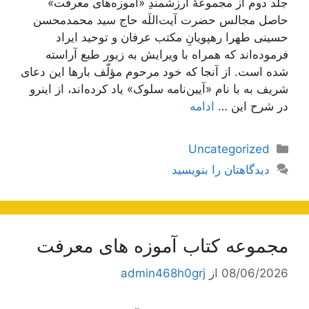
جلد دوم از مجموعۀ ارزشمندِ «آموزه‌های معرفت»
حاصل مجالس حضرت آیت‌اللَه حاج سید محمدمحسن
حسینی طهرا رهپویانِ مکتب عرفان و توحید ایراد
فرموده‌اند که همراه با ویرایش به زیور طبع آراسته
شده است. از آنجا که خود مرحوم مؤلّف بارها این دعای
شریف به با نام «آیین‌نامه سلوک» یاد کرده‌اند، از اینرو
در شرح این …
ادامه
دسته‌ها
Uncategorized
دیدگاهتان را بنویسید
مجموعه کتاب آموزه های معرفت
08/06/2026
از
admin468h0grj