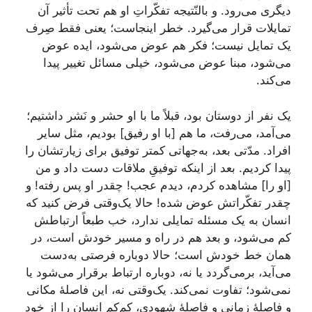
دیگری می‌رود. و بالنّتیجه تفکّراتِ او هم تحت تأثیر آن
تمایلات قرار می‌گیرد. خطر اینجاست؛ یعنی فقط صِرف
یک تمایل نیست؛ فکر هم عوض می‌شود، ایده عوض
می‌شود، مبنا عوض می‌شود، خیلی مسائل تغییر پیدا
می‌کند.
یک نفر از دوستان بود، قبلاً ما با او حشر‌ و‌ نَشر داشتیم؛
می‌آمد، می‌رفت، ما هم [با او رفیق] بودیم، مثل سایر
افراد. مدّتی بعد، به‌جهاتی کمتر توفیق برای زیارتشان را
پیدا کردیم. بعد از اینکه توفیقِ ملاقات دست داد و من
[او را] مشاهده کردم، دیدم عجب! چقدر او پس رفته! و
چقدر تفکّراتش عوض شده! حالا یک‌وقتی فرض کنید که
انسان به یک مسئله تمایلی ندارد، خب طبعاً ارتباطش
کم می‌شود، و بعد هم در راه و مسیر خودش است، در
همان خط خودش است؛ حالا دوباره فرصتی به‌دست
می‌آید، برمی‌گردد یا نه، دوباره ارتباط برقرار می‌شود یا
نمی‌شود؛ تفاوت نمی‌کند. یک‌وقتی نه، این فاصلۀ مکانی
و فاصلۀ زمانی و فاصلۀ شهودی، کم‌کم انسان را از خودِ