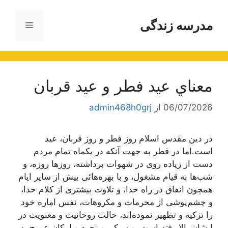
رش
ه
مدرسه زندگی
فهرست
حتوا
معناي‌ عيد فطر و عيد قربان
06/07/2026
از
admin468h0grj
در دين مقدس اسلام روز فطر و روز قربان، عيد
است.اما در فطر به جهت‌ آنکه در يکماه تمام مردم
دست از زياده‌ روى در شهوات برداشته، روزها روزه، و
شب‌ها به قيام مشغول، و با بهره‌هائى بيش از ساير ايام
همچون انفاق در راه خدا، و تلاوت بيشترى از کلام خدا،
و چشم‌پوشى از محرمات و مکروهات، نفس اماره خود
را تزکيه و تطهير نموده‌اند، حالت روحانيت و معنويت در
ايشان بالا رفته است، و سبکى و تجرد و امکان عروج به