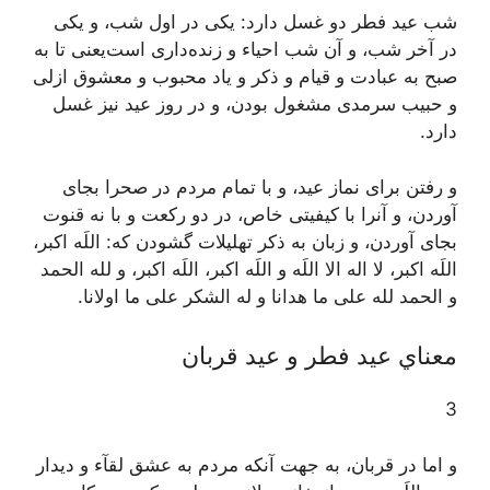
شب عيد فطر دو غسل دارد: يکى در اول شب، و يکى
در آخر شب، و آن شب احياء و زنده‌دارى است‌يعنى تا به
صبح به عبادت و قيام و ذکر و ياد محبوب و معشوق ازلى
و حبيب سرمدى مشغول بودن، و در روز عيد نيز غسل
دارد.
و رفتن براى نماز عيد، و با تمام مردم در صحرا بجاى
آوردن، و آنرا با کيفيتى خاص، در دو رکعت و با نه قنوت
بجاى آوردن، و زبان به ذکر تهليلات گشودن که:
اللَه اکبر،
اللَه اکبر، لا اله الا اللَه و اللَه اکبر، اللَه اکبر، و لله الحمد
و الحمد لله على ما هدانا و له الشکر على ما اولانا.
معناي‌ عيد فطر و عيد قربان
3
و اما در قربان، به جهت آنکه مردم به عشق لقآء و ديدار