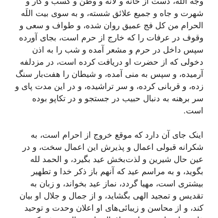
وجه اللَه، دست از خانه و لانه و وطن و کسب و کار و
شهرت و جاه و جميع علائق شسته، و به سوى بيت اللَه
الحرام من کل فج عميق روان شده، و طواف و سعى و
وقوف در عرفات را که خارج از حرم است، بجاى آورده
سپس داخل در حرم و مشعر آمده و شب را به اذن
دخولى که از حضرت او دريافت کرده است، در مزدلفه
آرميده، و سپس به منى آمده، و شيطان را هفت‌بار سنگ
زده، و قربانى کرده، و سر تراشيده، و در اين مدت پاى و
سر برهنه به دنبال حبيب در جستجو و در تکاپو بوده
است.
اينک جاى آن دارد که موقع خروج از احرام است، به
شکرانه قبولى اعمال و پذيرش اين اعمال سخت، و در
عين حال شيرين و لذت‌بخش عيد بگيرد، و الحمد لله
بگويد، و به مراسم عيد که آنهم باز ذکر خدا و تطهير
بيشترى است، مهيا گردد، نماز عيد بخواند، و زبان به
تقديس و تمجيد الهى بگشايد، و از جمال و جلال او بيان
کند، و از محاسن و زيبائى‌هاى او اعلان وحدت و توحيد