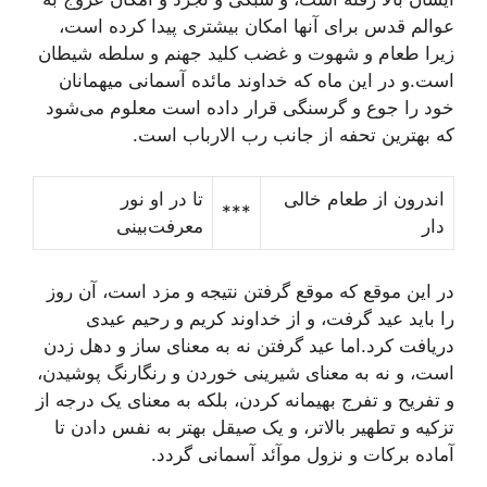
عوالم قدس براى آنها امکان بيشترى پيدا کرده است،
زيرا طعام و شهوت و غضب کليد جهنم و سلطه شيطان
است.و در اين ماه که خداوند مائده آسمانى ميهمانان
خود را جوع و گرسنگى قرار داده است معلوم مى‌شود
که بهترين تحفه از جانب رب الارباب است.
اندرون از طعام خالى
تا در او نور
***
دار
معرفت‌بينى
در اين موقع که موقع گرفتن نتيجه و مزد است، آن روز
را بايد عيد گرفت، و از خداوند کريم و رحيم عيدى
دريافت کرد.اما عيد گرفتن نه به معناى ساز و دهل زدن
است، و نه به معناى شيرينى خوردن و رنگارنگ پوشيدن،
و تفريح و تفرج بهيمانه کردن، بلکه به معناى يک درجه از
تزکيه و تطهير بالاتر، و يک صيقل بهتر به نفس دادن تا
آماده برکات و نزول موآئد آسمانى گردد.