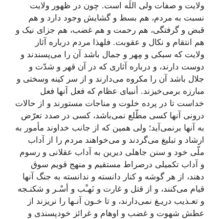
ولایت و صفات ولی اللَه است. چون در ظهور ولایت
نسبت به مردم، هم بسط و گشایش وجود دارد و هم
قبض و گرفتگی، هم رحمت و هم غضب، هم جزای نیک و
هم انتقام و نکال و عقوبت. فلهذا مردم درباره آثار
ولایت که سبکی و مِهر و جمال باشد آن را می‌پسندند و
دوست دارند، و درباره آثاری که در آن قهر و شدّت و
جلال باشد آن را مکروه می‌دارند و از سر کینه وسختی و
مبارزه برمی‌خیزند. أنبیای عظام که فعل آنها فعل
خداست تا در پرده خلوت و مناجات مستورند و از حالات
درونی آنها کسی مطّلع نمی‌باشد، کسی در صدد تعرّض
به آنها برنمی‌آید؛ ولی همین که از جانب خداوند مأمور به
ارشاد و تبلیغ می‌گردند و می‌خواهند مردم را از آداب
ملّی خود و سنن جاهلی دیرین به آداب عقلانی و رسوم
و آداب تکمیلی درصراط مستقیم و منهج قویم سوق
دهند، از هر گوشه و کنار دانسته و ندانسته به جنگ آنها
قیام می‌کنند، و از قتل و غارت و نَهـْب و أسْـر و شکنـجه
و تعـذیب دریـغ نمی‌دارند، و تا خـون آنـها را نریزند از
عطش شهوت و غضب و اوهام و غرائز خودپسندی و