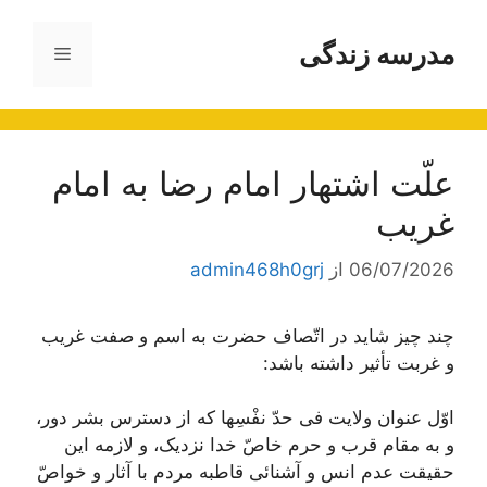
رش
ه
مدرسه زندگی
فهرست
حتوا
علّت اشتهار امام رضا به امام
غريب
06/07/2026
از
admin468h0grj
چند چیز شاید در اتّصاف حضرت به اسم و صفت غریب
و غربت تأثیر داشته باشد:
اوّل عنوان ولایت فی حدّ نفْسِها که از دسترس بشر دور،
و به مقام قرب و حرم خاصّ خدا نزدیک، و لازمه این
حقیقت عدم انس و آشنائی قاطبه مردم با آثار و خواصّ