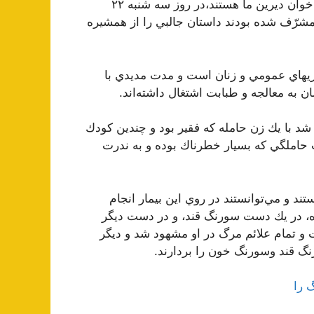
دوست محترم و برادر مكرّم: آقاي دكتر … كه از أصدقاء و اخوان ديرين ما هستند،در روز سه شنبه ٢٢
شرّف شده بودند داستان جالبي را از همشيره
ريهاي عمومي و زنان است و مدت مديدي با
به معالجه و طبابت اشتغال داشته‌اند.
 شد با يك زن حامله كه فقير بود و چندين كودك
 حاملگي كه بسيار خطرناك بوده و به ندرت
تند و مي‌توانستند در روي اين بيمار انجام
ده، در يك دست سورنگ قند، و در دست ديگر
 و تمام علائم مرگ در او مشهود شد و ديگر
رنگ قند وسورنگ خون را بردارند.
 را