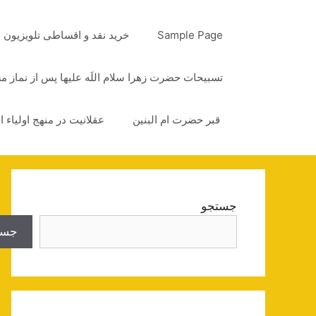
رش
ه
Sample Page
خرید نقد و اقساطی تلویزیون
حتوا
تسبیحات حضرت زهرا سلام اللَه علیها پس از نماز 
قبر حضرت ام البنین
عقلانیت در منهج اولیاء ا
جستجو
جست