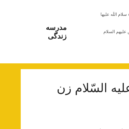
م اللَه علیها
مدرسه
علیهم السلام
زندگی
ه السّلام زن