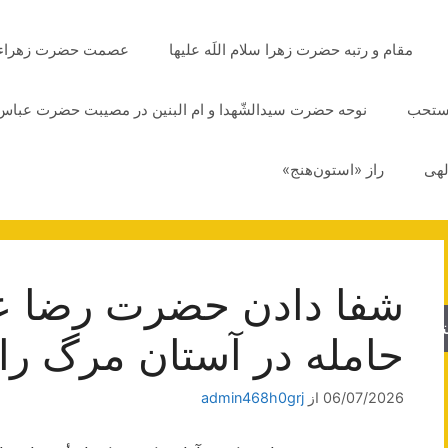
مقام و رتبه حضرت زهرا سلام اللَه علیها
عصمت حضرت زهراء سلا
مستحب
نوحه حضرت سیدالشّهدا و ام البنین در مصیبت حضرت عباس 
لهی
راز «استون‌هنج»
شفا دادن حضرت رضا علي
جو
حامله در آستان مرگ را
06/07/2026
از
admin468h0grj