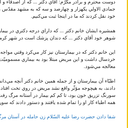
جمادي الاولي يكهزار و چهارصد و سه كه به مشهد مقدّس م
خود نقل كردند كه ما در اينجا ثبت مي‌كنيم.
همشيره ايشان خانم دكتر … كه داراي درجه دكتري در بيما
شوهر خود آقاي دكتر … كه دندان پزشك است در شهر كرمان 
اين خانم دكتر كه در بيمارستان نيز كار مي‌كرد وقتي مواجه
خردسال داشت و اين مريض مبتلا بود به بيماري مسموميّت
معالجه مي‌شود.
اطبّاء آن بيمارستان و از جمله همين خانم دكتر آنچه مي‌دانس
دادند، به هيچوجه مؤثّر واقع نشد مريض در روي تخت افتا
سورنگ تزريق خون بود، تا كم كم بيمار در آستانه مرگ رفت
همه اطباء كار او را تمام شده يافتند و دستور دادند كه سو
شفا دادن حضرت رضا عليه السّلام زن حامله در آستان مرگ