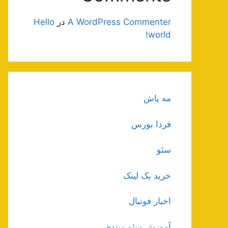
A WordPress Commenter
در
Hello
world!
مه پاش
فردا بورس
سئو
خرید بک لینک
اخبار فوتبال
آموزش سئو مبتدی