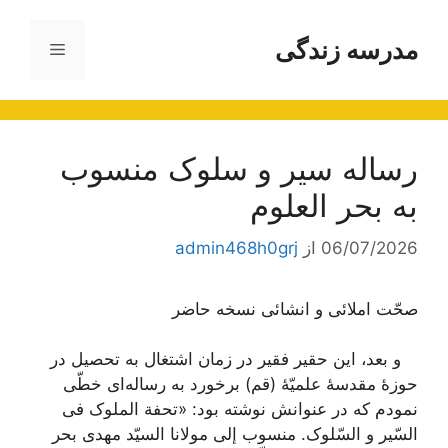
رش
ه
مدرسه زندگی
فهرست
حتوا
رساله سیر و سلوک منسوب
به بحر العلوم
06/07/2026
از
admin468h0grj
صحّت املائی و انشائی نسخه حاضر
و بعد، این حقیر فقیر در زمان اشتغال به تحصیل در
حوزۀ مقدسۀ علمیّۀ (قم) برخورد به رساله‌اى خطّى
نمودم که در عنوانش نوشته بود: «تحفة الملوک فی
السّیر و السّلوک. منسوب إلى مولانا السیّد مهدى بحر