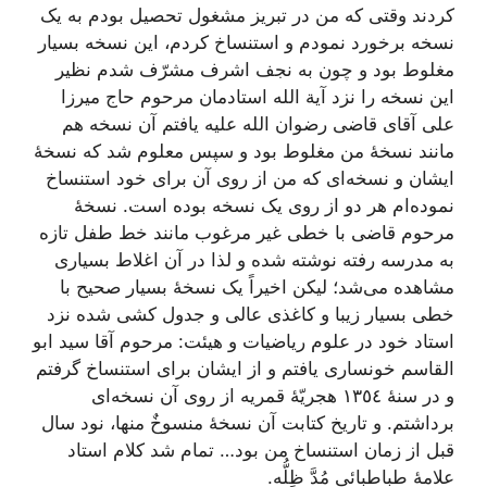
کردند وقتى که من در تبریز مشغول تحصیل بودم به یک
نسخه برخورد نمودم و استنساخ کردم، این نسخه بسیار
مغلوط بود و چون به نجف اشرف مشرّف شدم نظیر
این نسخه را نزد آیة الله استادمان مرحوم حاج میرزا
على آقاى قاضى رضوان الله علیه یافتم آن نسخه هم
مانند نسخۀ من مغلوط بود و سپس معلوم شد که نسخۀ
ایشان و نسخه‌اى که من از روى آن براى خود استنساخ
نموده‌ام هر دو از روى یک نسخه بوده است. نسخۀ
مرحوم قاضى با خطى غیر مرغوب مانند خط طفل تازه
به مدرسه رفته نوشته شده و لذا در آن اغلاط بسیارى
مشاهده مى‌شد؛ لیکن اخیراً یک نسخۀ بسیار صحیح با
خطى بسیار زیبا و کاغذى عالى و جدول کشى شده نزد
استاد خود در علوم ریاضیات و هیئت: مرحوم آقا سید ابو
القاسم خونسارى یافتم و از ایشان براى استنساخ گرفتم
و در سنۀ ١٣٥٤ هجریّۀ قمریه از روى آن نسخه‌اى
برداشتم. و تاریخ کتابت آن نسخۀ منسوخٌ منها، نود سال
قبل از زمان استنساخ من بود… تمام شد کلام استاد
علامۀ طباطبائى مُدَّ ظِلُّه.