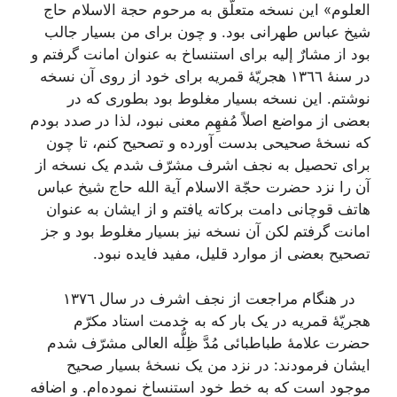
العلوم» این نسخه متعلّق به مرحوم حجة الاسلام حاج
شیخ عباس طهرانى بود. و چون براى من بسیار جالب
بود از مشارٌ إلیه براى استنساخ به عنوان امانت گرفتم و
در سنۀ ١٣٦٦ هجریّۀ قمریه براى خود از روى آن نسخه
نوشتم. این نسخه بسیار مغلوط بود بطورى که در
بعضى از مواضع اصلاً مُفهِم معنى نبود، لذا در صدد بودم
که نسخۀ صحیحى بدست آورده و تصحیح کنم، تا چون
براى تحصیل به نجف اشرف مشرّف شدم یک نسخه از
آن را نزد حضرت حجّة الاسلام آیة الله حاج شیخ عباس
هاتف قوچانى دامت برکاته یافتم و از ایشان به عنوان
امانت‌ گرفتم لکن آن نسخه نیز بسیار مغلوط بود و جز
تصحیح بعضى از موارد قلیل، مفید فایده نبود.
در هنگام مراجعت از نجف اشرف در سال ١٣٧٦
هجریّۀ قمریه در یک بار که به خدمت استاد مکرّم
حضرت علامۀ طباطبائى مُدَّ ظِلُّه العالى مشرّف شدم
ایشان فرمودند: در نزد من یک نسخۀ بسیار صحیح
موجود است که به خط خود استنساخ نموده‌ام. و اضافه