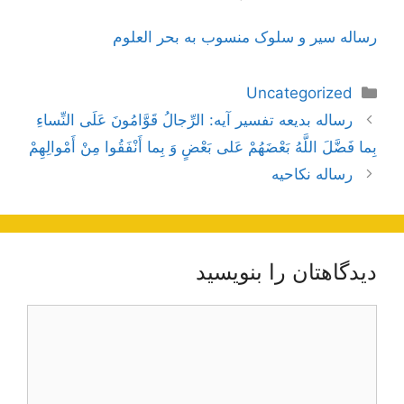
رساله سیر و سلوک منسوب به بحر العلوم
دسته‌ها
Uncategorized
ناوبری
رساله بدیعه تفسیر آیه: الرِّجالُ قَوَّامُونَ عَلَى النِّساءِ
نوشته‌ها
بِما فَضَّلَ اللَّهُ بَعْضَهُمْ عَلى‌ بَعْضٍ وَ بِما أَنْفَقُوا مِنْ أَمْوالِهِمْ‌
رساله نکاحیه
دیدگاهتان را بنویسید
دیدگاه