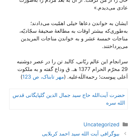
حال را از من گرفت. از آن به بعد مردم را به‌صورت
عادی می‌دیدم.»
ایشان به خواندن دعاها خیلی اهمّیت می‌دادند؛
به‌طوری‌که بیشتر اوقات به مطالعۀ صحیفۀ سجّادیّه،
مناجات خمسة عشر و به خواندن مناجات المریدین
می‌پرداختند.
سرانجام این عالم ربّانی، کالبد تن را در عصر دوشنبه
29 محرّم الحرام 1377 ه‍ـ. ق وداع گفته و به ملکوت
اَعلی پیوست؛ رحمة‌اللَه‌علیه. (
مهر تابناک، ص 123
)
حضرت آيت‌الله حاج سید جمال الدین گلپایگانی قدس
الله سره
دسته‌ها
Uncategorized
ناوبری
بیوگرافی آیت الله سید احمد کربلایی