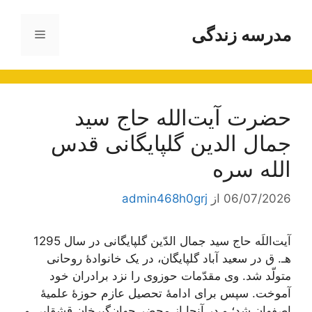
رش
ه
مدرسه زندگی
فهرست
حتوا
حضرت آيت‌الله حاج سید
جمال الدین گلپایگانی قدس
الله سره
06/07/2026
از
admin468h0grj
آیت‌اللَه حاج سید جمال الدّین گلپایگانی در سال 1295
ه‍ـ. ق در سعید آباد گلپایگان، در یک خانوادۀ روحانی
متولّد شد. وی مقدّمات حوزوی را نزد برادران خود
آموخت. سپس برای ادامۀ تحصیل عازم حوزۀ علمیۀ
اصفهان شد؛ و در آنجا از محضر جهان‌گیرخان قشقایی و