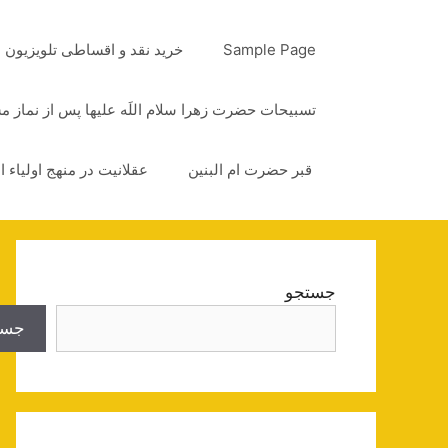
رش
ه
Sample Page
خرید نقد و اقساطی تلویزیون
حتوا
تسبیحات حضرت زهرا سلام اللَه علیها پس از نماز 
قبر حضرت ام البنین
عقلانیت در منهج اولیاء ا
جستجو
جست