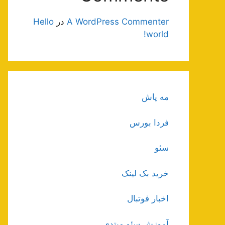
A WordPress Commenter
در
Hello
world!
مه پاش
فردا بورس
سئو
خرید بک لینک
اخبار فوتبال
آموزش سئو مبتدی