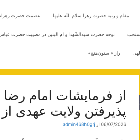
مقام و رتبه حضرت زهرا سلام اللَه علیها
عصمت حضرت زهراء سلا
مستحب
نوحه حضرت سیدالشّهدا و ام البنین در مصیبت حضرت عباس 
لهی
راز «استون‌هنج»
از فرمایشات امام رضا ع
جو
پذیرفتن ولایت عهدی از
06/07/2026
از
admin468h0grj