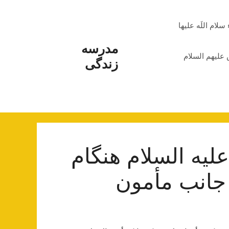
م اللَه علیها
مدرسه
علیهم السلام
زندگی
لیه السلام هنگام
 جانب مأمون