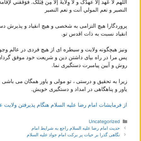
اللَهم لا عَهد إلّا عهدُک و لا وِلايةَ إلا مِن قِبَلک. فوَفِّقني ل
النصير و نعم المولي أنت و نعم النصير
پروردگارا هیچ التزامی به شخصی و هیچ انقیاد و پذیرش د
انقیاد نسبت به ذات اقدس تو.
ونیز هیچگونه ولایت و سیطره ای از هیچ فردی در عالم وجو
پس مرا در راه بپای داشتن دین و شریعت خود موفق گردان
روش و آیین پیامبرت دستگیری نما.
زیرا به تحقیق و درستی ، تو مولی و یاور همگان می باشی
یاور و پناهگاهی در امداد و دستگیری خویش.
از فرمایشات امام رضا علیه السلام هنگام پذیرفتن ولایت 
دسته‌ها
Uncategorized
ناوبری
حديث امام رضا علیه السلام راجع به شرايط امام‏
نوشته‌ها
نگاهی گذرا بر حیات پر برکت امام جواد علیه السلام