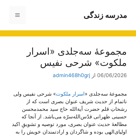
رش
ه
مدرسه زندگی
فهرست
حتوا
مجموعۀ سه‌جلدی «اسرار
ملکوت» شرحی نفیس
06/06/2026
از
admin468h0grj
مجموعۀ سه‌جلدی «
اسرار ملکوت
» شرحی نفیس ولی
ناتمام از حدیث شریف عنوان بصری است که از
رشحاتِ قلم حضرت آیة‌الله حاج سید محمدمحسن
حسینی طهرانی قدّس‌الله‌سرّه می‌باشد. از آنجا که
مطالعۀ حدیث عنوان بصری، مورد توصیه و تشویقِ اکید
اولیای‌الهی بوده و شاگردان و ارادتمندان خویش را به