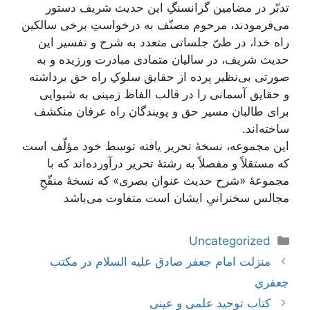
تدبّر در مضامین گرانسنگِ این حدیث شریف دستور
می‌فرمودند، مرحوم مصنّف به درخواستِ برخی سالکین
راه خدا، در طیّ جلساتی متعدد به شرح و تفسیر این
حدیث شریف، در سالیان متمادی مبادرت ورزیده و به
صورتی بی‌نظیر پرده از حقایق سلوکِ راه حق برداشته
و حقایق آسمانی را در قالب الفاظ زمینی به شیوایی
برای طالبان مسیر حق و پویندگان راه عرفان منکشف
ساخته‌اند.
این مجموعه، نسخۀ تحریر یافته توسط خود مؤلّف است
که مستقلاً و مفصلاً به رشتۀ تحریر درآورده‌اند که با
مجموعۀ «شرح حدیث عنوان بصری» که نسخۀ منقّحِ
مجالس سخنرانیِ ایشان است متفاوت می‌باشد
دسته‌ها
Uncategorized
ناوبری
منزلت امام جعفر صادق عليه السلام در مكتب
نوشته‌ها
جعفري
کتاب توحید علمی و عینی