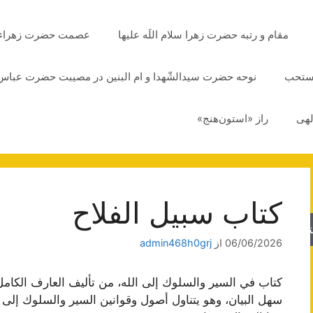
مقام و رتبه حضرت زهرا سلام اللَه علیها
عصمت حضرت زهراء سلا
مستحب
نوحه حضرت سیدالشّهدا و ام البنین در مصیبت حضرت عباس 
لهی
راز «استون‌هنج»
كتاب سبيل الفلاح
جو
06/06/2026
از
admin468h0grj
كتاب في السير والسلوك إلى الله، من تأليف العارف الكامل
سهل البيان، وهو يتناول أصول وقوانين السير والسلوك إلى 