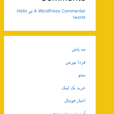
A WordPress Commenter
در
Hello
world!
مه پاش
فردا بورس
سئو
خرید بک لینک
اخبار فوتبال
آموزش سئو مبتدی