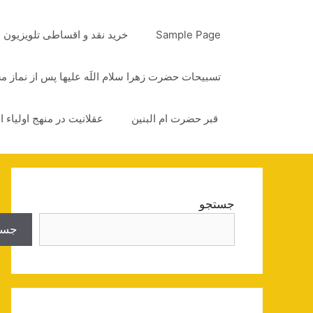
رش
ه
Sample Page
خرید نقد و اقساطی تلویزیون
حتوا
تسبیحات حضرت زهرا سلام اللَه علیها پس از نماز 
قبر حضرت ام البنین
عقلانیت در منهج اولیاء ا
جستجو
جست