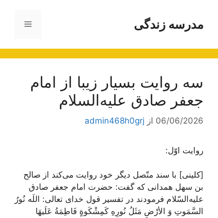
رش
ه
مدرسه زندگی
فهرست
حتوا
سه روایت بسیار زیبا از امام
جعفر صادق علیه‌السلام
06/06/2026
از
admin468h0grj
روایت اوّل:
[کلینی] با سند متّصل دیگر خود روایت مى‌كند از صالح
بن سهل همدانى كه گفت: حضرت امام جعفر صادق
علیه‌السّلام فرمودند در تفسیر قول خداى تعالى:
اللَه نُورُ
السَّمَوتِ وَ الأرْضِ مَثَلُ نُورِهِ كَمِشْكَوةٍ
فَاطِمَةُ عَلَیهَا