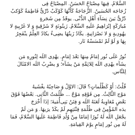
السَّلامُ
.
فِيهَا مِصْبَاحٌ
ا
لحَسَنُ
.
المِصْبَاحُ فِى
زُجَاجَة
الحُسَینُ
.
الزُّجَاجَةُ كَأَنَّهَا كَوْكَبٌ دُرِّىٌّ
فَاطِمَةُ كَوْکبٌ
دُرِّىٌّ بَینَ نِسَآءِ أَهْلِ الدُّنْى
.
يوقَدُ مِن شَجَرةٍ
مُبارَكَةٍ
إبْرَاهِیمُ عَلَیهِ السَّلامُ
.
زَيتُونَةٍ لا شَرْقِيةٍ وَ لا غَرْبِيةٍ
لا
یهُودِیةٍ وَ لا نَصْرَانِیةٍ.
يكَادُ زَيتُهَا يضِى‌ءُ
یکادُ العِلْمُ ینْفَجِرُ
بِهَا
وَ لَوْ لَمْ تَمْسَسْهُ نَار
.
نُورٌ عَلَى‌ نُور
إمَامٌ مِنهَا بَعْدَ إمَامٍ
.
يهْدِى اللَه لِنُورِهِ مَن
يشَآء
یهْدِى اللَه لِلائِمَّةِ مَنْ یشَآء
؛
وَ يضْرِبُ اللَه الامْثَالَ
لِلنَّاس
.
قُلْتُ
:
أَوْ كَظُلُماتٍ
؟
قَالَ: الاوَّلُ وَ صَاحِبُهُ یغْشَیهُ
مَوْج
ا
لثَّالِثُ
.
مِن فَوْقِهِ مَوْجٌ … ظُلُمَتٌ
الثَّانِى.
بَعْضُهَا فَوْقَ
بَعْضٍ
مُعَاوِیةُ لَعَنَهُ اللَه وَ فِتَنُ بَنِى‌أُمَیةَ؛
إذَا أَخْرَجَ
يدَه
المُؤْمِنُ فِى ظُلْمَةِ فِتْنَتِهِم
لَمْ يكَدْ يرَيهَا
.
وَ مَن لَمْ
يجْعَلِ اللَه لَهُ نُورًا
إمَامًا مِنْ وُلْدِ فَاطِمَةَ عَلَیهَا السَّلامُ
،
فَمَا
لَهُ مِن نُور
إمَامٍ یوْمَ القِیامَةِ
.