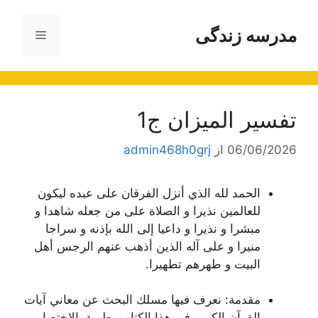
رش
ه
مدرسه زندگی
فهرست
حتوا
تفسير الميزان ج1
06/06/2026
از
admin468h0grj
الحمد لله الذي أنزل الفرقان على عبده ليكون
للعالمين نذيرا و الصلاة على من جعله شاهدا و
مبشرا و نذيرا و داعيا إلى الله بإذنه و سراجا
منيرا و على آله الذين أذهب عنهم الرجس أهل
البيت و طهرهم تطهيرا.
مقدمة:
نعرف فيها مسلك البحث عن معاني آيات
القرآن الكريم في هذا الكتاب بطريق الاختصار.