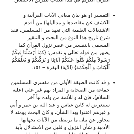
التفسير (و هو بيان معاني الآيات القرآنية و
الكشف عن مقاصدها و مداليلها) من أقدم
الاشتغالات العلمية التي تعهد من المسلمين، فقد
شرع تاريخ هذا النوع من البحث و التنقير
المسمى بالتفسير من عصر نزول القرآن كما
يظهر من قوله تعالى و تقدس:
{كَمَا أَرْسَلْنَا فِيكُمْ
رَسُولاً مِنْكُمْ يَتْلُوا عَلَيْكُمْ آيَاتِنَا وَ يُزَكِّيكُمْ وَ يُعَلِّمُكُمُ
اَلْكِتَابَ وَ اَلْحِكْمَةَ}
(الآية) البقرة – ١٥١.
و قد كانت الطبقة الأولى من مفسري المسلمين
جماعة من الصحابة و المراد بهم غير علي (علیه
السلام)، فإن له و للأئمة من ولده نبأ آخر
سنتعرض له كابن عباس و عبد الله بن عمر و أُبي
و غيرهم اعتنوا بهذا الشأن، و كان البحث يومئذ لا
يتجاوز عن بيان ما يرتبط، من الآيات بجهاتها
الأدبية و شأن النزول و قليل من الاستدلال بآية