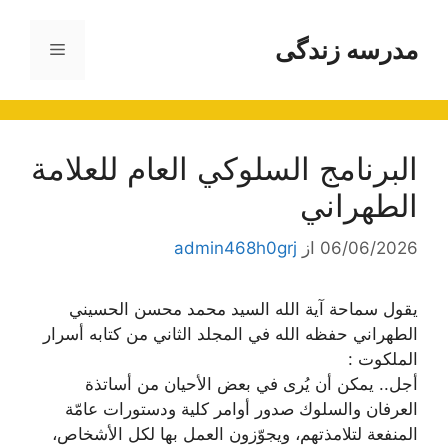
رش
ه
مدرسه زندگی
فهرست
حتوا
البرنامج السلوكي العام للعلامة
الطهراني
06/06/2026
از
admin468h0grj
يقول سماحة آية الله السيد محمد محسن الحسيني
الطهراني حفظه الله في المجلد الثاني من كتابه أسرار
الملكوت :
أجل.. يمكن أن يُرى في بعض الأحيان من أساتذة
العرفان والسلوك صدور أوامر كلية ودستورات عامّة
المنفعة لتلامذتهم، ويجوّزون العمل بها لكل الأشخاص،