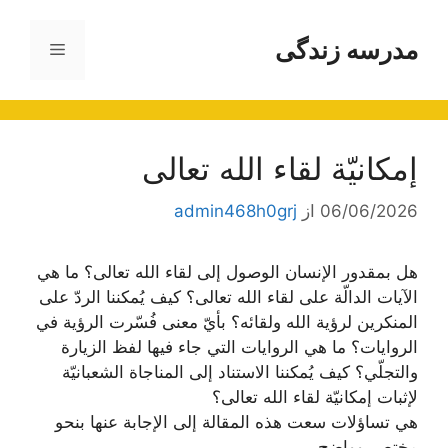
رش
ه
مدرسه زندگی
فهرست
حتوا
إمكانيّة لقاء الله تعالى
06/06/2026
از
admin468h0grj
هل بمقدور الإنسان الوصول إلى لقاء الله تعالى؟ ما هي
الآيات الدالّة على لقاء الله تعالى؟ كيف يُمكننا الردّ على
المنكرين لرؤية الله ولقائه؟ بأيّ معنى فُسّرت الرؤية في
الروايات؟ ما هي الروايات التي جاء فيها لفظ الزيارة
والتجلّي؟ كيف يُمكننا الاستناد إلى المناجاة الشعبانيّة
لإثبات إمكانيّة لقاء الله تعالى؟
هي تساؤلات سعت هذه المقالة إلى الإجابة عنها بنحو
مختصر وواضح.