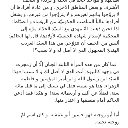
الأشرف و بعض المناطق الاخرى، و من عادة أفرادها أن
لا يزوِّجوا بناتهم لغيرهم و لا يتزوَّجوا من غيرهم. و يشغل
أفرادها غالباً المناصب الحكوميّة من الرؤساء و الضبّاط؛
لذا فحين ذهبت امّ مهدي مع السيّد الحدّاد مرّة إلى
المحكمة لإصدار شهادة الجنسيّة لأولادها، قال لها الحاكم:
أليس من الحيف أن تتزوّجي من هذا السيّد الغريب
الهنديّ المجهول الذي لا أصل له و لا نسب؟!
فما كان من هذه المرأة الثابتة الجنان إلّا أن زمجرت
في وجهه كاللبوة: أنت الذي لا أصل لك و لا نسب! فهذا
السيّد ابن رسول الله و ابن‌أمير المؤمنين و فاطمة
الزهراء. هذا هو نسبه، فقل لي نسبك إلى ما قبل مائة
سنة، فضلًا عن ألف و أربعمائة سنة!
و هكذا فقد أذعن
الحاكم أمام منطقها و اعتذر منها.
أما أبو زوجته فهو
حسين أبو عَمْشة، و كان اسم امّ
زوجته نجيبة.