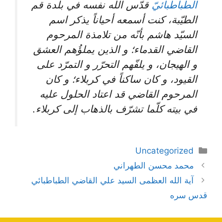
الطباطبائيّ
قدّس الله نفسه في بلدة قم
الطيّبة، كنت أسمعه أحياناً يذكر اسم
السيّد هاشم بأنّه من تلامذة المرحوم
القاضي القدماء؛ و الذين يملؤُهم العشق
و الهيجان، و يلفّهم التحرّر و التمرّد على
القيود، و كان ساكناً في كربلاء؛ و كان
المرحوم القاضي قد اعتاد الحلول عليه
في بيته كلّما تشرّف بالذهاب إلى كربلاء.
دسته‌ها
Uncategorized
ناوبری
محمد محسن الطهراني
نوشته‌ها
آية الله العظمى السيد علي القاضي الطباطبائي
قدس سره