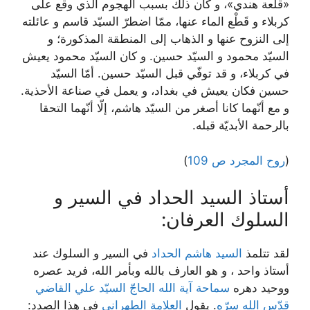
«قلعة هندي»، و كان ذلك بسبب الهجوم الذي وقع على
كربلاء و قَطْع الماء عنها، ممّا اضطرّ السيّد قاسم و عائلته
إلى النزوح عنها و الذهاب إلى المنطقة المذكورة؛ و
السيّد محمود و السيّد حسين. و كان السيّد محمود يعيش
في كربلاء، و قد توفّي قبل السيّد حسين. أمّا السيّد
حسين فكان يعيش في بغداد، و يعمل في صناعة الأحذية.
و مع أنّهما كانا أصغر من السيّد هاشم، إلّا أنّهما التحقا
بالرحمة الأبديّة قبله.
(
روح المجرد ص 109
)
أستاذ السيد الحداد في السير و
السلوك العرفان:
لقد تتلمذ
السيد هاشم الحداد
في السير و السلوك عند
أستاذ واحد ، و هو العارف بالله وبأمر الله، فريد عصره
ووحيد دهره
سماحة آیة ‌الله الحاجّ السیّد علي القاضي
قدّس الله سرّه
. يقول
العلامة الطهراني
في هذا الصدد: