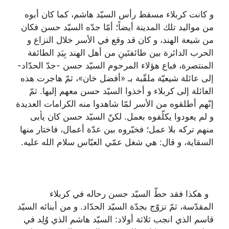
و كانت كربلاء مسقط رأس السيّد هاشم، كما كان أبوه
من مواليد تلك المدينة أيضاً؛ أمّا جدّه السيّد حسن فكان
من شيعة الهند، و كان قد وقع في الأسر خلال النزاع و
الحرب الدائرة بين طائفتَينِ من أهل الهند بِيَدِ الطائفة
المنتصرة، فباع هؤلاء المرحوم السيّد حسن -جدّ الحدّاد-
إلى عائلة شيعيّة ملقّبة بـ «
أفضل خان»، ثمّ هاجرت هذه
العائلة إلى كربلاء و أخذوا السيّد حسن معهم إليها. ثمّ
إنّهم أطلقوه من الأسر لمّا شاهدوا منه الكرامات العديدة
و لم يعودوا يكلّفوه بعمل. لكنّ السيّد حسن كان يأبى
منهم تركه بلا عمل؛ فخيّروه بين عدّة أعمال، فاختار منها
السقاية، و قال: هي شغل عمّي العبّاس سلام الله عليه.
و هكذا فقد حطّ السيّد حسن رحاله في كربلاء
المقدّسة، ثمّ تزوّج بجدّة السيّد الحدّاد. و من أبنائه السيّد
قاسم الذي انجب ثلاثة أولاد: السيّد هاشم الذي وُلِد في