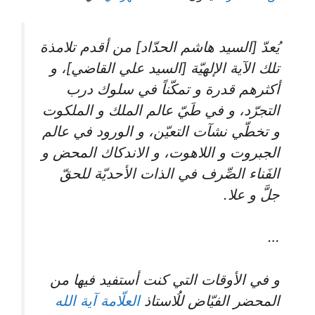
يُعدّ [السيد هاشم الحدّاد] من أقدم تلامذة
تلك الآية الإلهيّة [السيد علي القاضي]، و
أكثرهم قدرة و تمكّناً في سلوك درب
التجرّد، و في طَيّ عالم الملك و الملكوت
و تخطّي نشآت التعيّن، و الورود في عالم
الجبروت و اللاهوت، و الاندكاك المحض و
الفَناء الصِّرف في الذات الأحديّة للحقّ
جلَّ و علا.
…
و في الأوقات التي كنت أستفيد فيها من
المحضر الفيّاض للُاستاذ
العلّامة آية الله