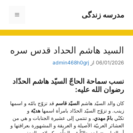
رش
ه
مدرسه زندگی
فهرست
حتوا
السيد هاشم الحداد قدس سره
06/01/2026
از
admin468h0grj
نسب سماحة الحاجّ السيّد هاشم الحدّاد
رضوان الله عليه:
كان والد السيّد هاشم
السيّد قاسم
قد تزوّج بامّه و اسمها
زينب. و تزوّج السيّد الحدّاد بامرأة اسمها
هديّة
و
تكنّي
بامّ مهدي
، و تنتمي إلى عشيرة الجنابات و هي من
العشائر العربيّة الأصيلة و العريقة و المشهورة بعراقتها و
أصالتها، و تتواجد حاليّاً في الحلّة و كربلاء و النجف