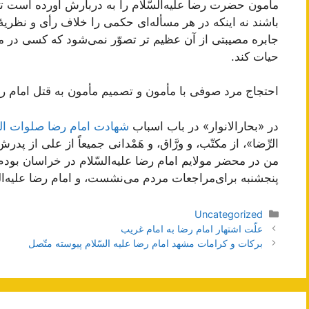
مأمون‌ حضرت‌ رضا علیه‌السّلام را به‌ دربارش‌ آورده‌ است‌ تا
باشند نه‌ اینكه‌ در هر مسأله‌ای‌ حكمی‌ را خلاف‌ رأی‌ و نظریۀ و
جابره‌ مصیبتی‌ از آن‌ عظیم تر تصوّر نمی‌شود كه‌ كسی‌ در مق
حیات‌ كند.
احتجاج‌ مرد صوفی‌ با مأمون‌ و تصمیم‌ مأمون‌ به‌ قتل‌ امام‌ رض
در «بحارالانوار» در باب‌ اسباب‌
شهادت‌ امام‌ رضا صلوات‌ اللَ
الرِّضا»، از مكتّب‌، و ورَّاق‌، و هَمْدانی‌ جمیعاً از علی‌ از پد
من‌ در محضر مولایم‌ امام‌ رضا علیه‌السّلام در خراسان‌ بودم‌،
پنجشنبه‌ برای‌مراجعات‌ مردم‌ می‌نشست‌، و امام‌ رضا علیه‌
دسته‌ها
Uncategorized
ناوبری
علّت اشتهار امام رضا به امام غريب
نوشته‌ها
بركات‌ و كرامات‌ مشهد امام‌ رضا عليه‌ السّلام‌ پيوسته‌ متّصل‌