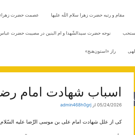
مقام و رتبه حضرت زهرا سلام اللَه علیها
عصمت حضرت زهراء سلا
مستحب
نوحه حضرت سیدالشّهدا و ام البنین در مصیبت حضرت عباس 
لهی
راز «استون‌هنج»
اسباب شهادت امام‌ رضا ص
جو
05/24/2026
از
admin468h0grj
كی‌ از علل‌ شهادت‌ امام‌ علی‌ بن‌ موسی‌ الرِّضا علیه ‌السّلام، 