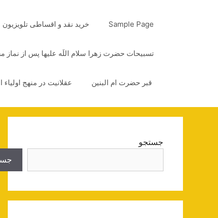
رش
ه
Sample Page
خرید نقد و اقساطی تلویزیون
حتوا
تسبیحات حضرت زهرا سلام اللَه علیها پس از نماز 
قبر حضرت ام البنین
عقلانیت در منهج اولیاء ا
جستجو
جست