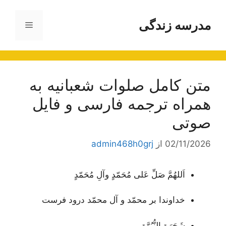
رش
ه
مدرسه زندگی
فهرست
حتوا
متن کامل صلوات شعبانیه به
همراه ترجمه فارسی و فایل
صوتی
02/11/2026
از
admin468h0grj
اَللهُمَّ صَلِّ عَلى مُحَمّدٍ وآلِ مُحَمّدٍ
خداوندا بر محمّد و آل محمّد درود فرست
شَجَرَةِ النُّبُوَّة