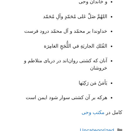
و خاندان وحی
اللهُمَّ صَلِّ عَلى مُحَمّدٍ وآلِ مُحَمّد
خداوندا بر محمّد و آل محمّد درود فرست
الفُلكِ الجاريَةِ في اللُّجَجِ الغامِرَة
آنان که کشتی روان‌اند در دریای متلاطم و
خروشان
يَأمَنُ مَن رَكِبَها
هرکه بر آن کشتی سوار شود ایمن است
کامل در
مکتب وحی
دسته‌ها
Uncategorized