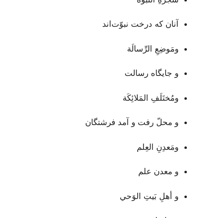
آنان که درخت نبوّت‌اند
ومَوضِعِ الرِّسالَة
و جایگاه رسالت
ومُختَلَفِ المَلائِكَة
و محلّ رفت و آمد فرشتگان
ومَعدِنِ العِلم
و معدن علم
و أهلِ بَيتِ الوَحي