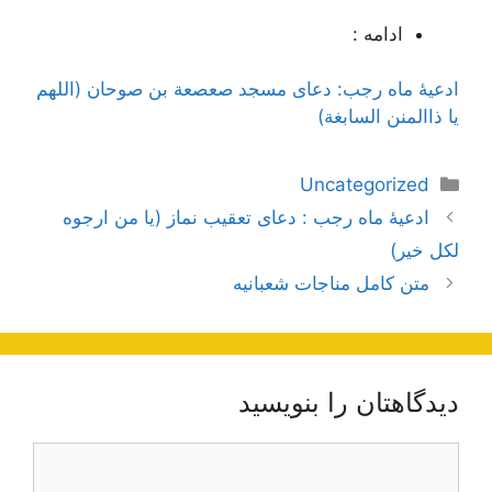
ادامه :
ادعیۀ ماه رجب: دعای مسجد صعصعة بن صوحان (اللهم
یا ذاالمنن السابغة)
دسته‌ها
Uncategorized
ناوبری
ادعیۀ ماه رجب : دعای تعقیب نماز (یا من ارجوه
نوشته‌ها
لکل خیر)
متن کامل مناجات شعبانیه
دیدگاهتان را بنویسید
دیدگاه