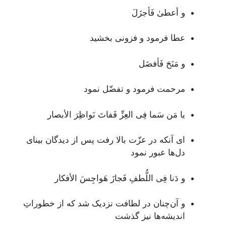
و أعطىٰ فَأجزَلَ
عطا فرمود و فزونی بخشید
و مَنَحَ فَأفضَل
مرحمت فرمود و تفضّل نمود
يا مَن سَما فِى العِزِّ فَفاتَ نَواظِرَ الأبصار
ای آنکه در عزّت بالا رفت پس از دیدگان بینای
دل‌ها عبور نمود
و دَنا فِى اللُّطفِ فَجازَ هَواجِسَ الأفكار
و آن‌چنان در لطافت نزدیک شد که از خطوراتِ
اندیشه‌ها نیز گذشت