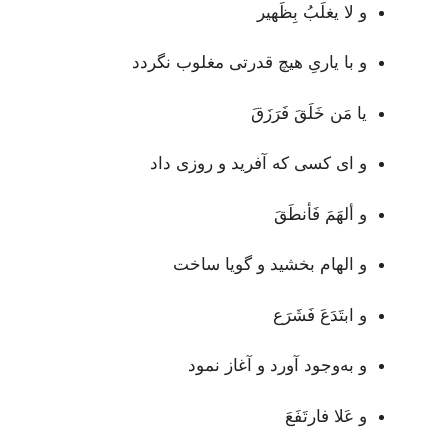
و لا يغلَبُ بِظَهير
و با یاریِ هیچ قدرتی مغلوب نگردد
يا مَن خَلَقَ فَرَزَقَ
و ای کسی که آفرید و روزی داد
و ألهَمَ فَأنطَقَ
و الهام بخشید و گویا ساخت
و ابتَدَعَ فَشَرَع
و به‌وجود آورد و آغاز نمود
و عَلا فارتَفَعَ