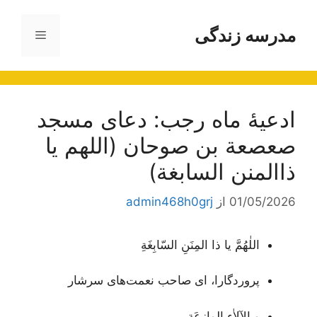
رش
ه
مدرسه زندگی
فهرست
حتوا
ادعیۀ ماه رجب: دعای مسجد
صعصعة بن صوحان (اللهم یا
ذاالمنن السابغة)
01/05/2026
از
admin468h0grj
اللٰهُمَّ يا ذا المِنَنِ السّابِغَةِ
پروردگارا، ای صاحب نعمت‌های سرشار
و الآلاٰءِ الوازِعَة