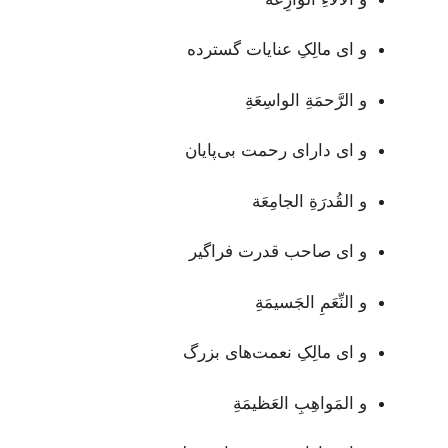
و ای مالِکِ عنایات گسترده
و الرَّحمَةِ الواسِعَةِ
و ای دارای رحمت بی‌پایان
و القُدرَةِ الجامِعَة
و ای صاحب قدرت فراگیر
و النِّعَمِ الجَسيمَةِ
و ای مالِکِ نعمت‌های بزرگ
و المَواهِبِ العَظيمَةِ