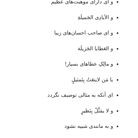
و ای دارای موهبت‌های عظیم
و الأيادِى الجَميلَةِ
و ای صاحب احسان‌های زیبا
و العَطايا الجَزيلَة
و مالِکِ عطاهای بسیار!
يا مَن لاينعَتُ بِتَمثيلٍ
ای آنکه به مثالی توصیف نگردد
و لا يمَثَّلُ بِنَظيرٍ
و به مانندی شبیه نشود