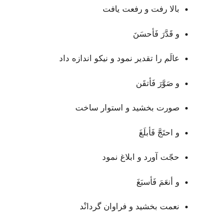
بالا رفت و رفعت یافت
و قَدَّرَ فَأحسَنَ
عالَم را تقدیر نمود و نیکو اندازه داد
و صَوَّرَ فَأتقَن
صورت بخشید و استوار ساخت
و احتَجَّ فَأبلَغَ
حجّت آورد و ابلاغ نمود
و أنعَمَ فَأسبَغَ
نعمت بخشید و فراوان گردانْد