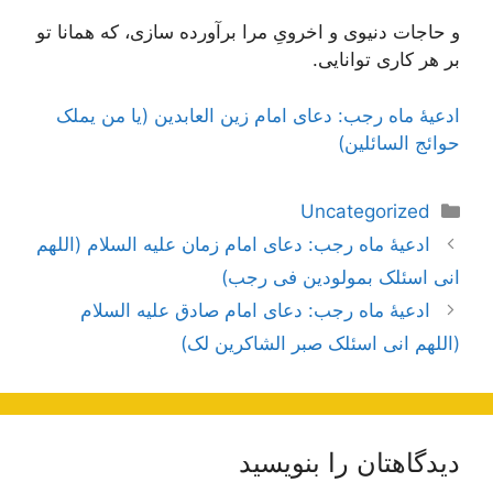
و حاجات دنیوی و اخرویِ مرا برآورده سازی، که همانا تو
بر هر کاری توانایی.
ادعیۀ ماه رجب: دعای امام زین العابدین (یا من یملک
حوائج السائلین)
دسته‌ها
Uncategorized
ناوبری
ادعیۀ ماه رجب: دعای امام زمان علیه السلام (اللهم
نوشته‌ها
انی اسئلک بمولودین فی رجب)
ادعیۀ ماه رجب: دعای امام صادق علیه السلام
(اللهم انی اسئلک صبر الشاکرین لک)
دیدگاهتان را بنویسید