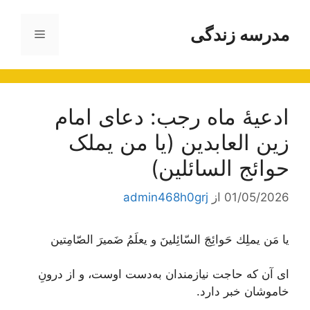
رش
ه
مدرسه زندگی
فهرست
حتوا
ادعیۀ ماه رجب: دعای امام
زین العابدین (یا من یملک
حوائج السائلین)
01/05/2026
از
admin468h0grj
يا مَن يملِك حَوائِجَ السّائِلينَ و يعلَمُ ضَميرَ الصّامِتين
ای آن که حاجت نیازمندان به‌دست اوست، و از درونِ
خاموشان خبر دارد.