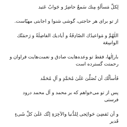
لِكلِّ مَسألَةٍ مِنك سَمعٌ حاضِرٌ و جَوابٌ عَتيد
از تو برای هر حاجتی، گوشی شنوا و اجابتی مهیّاست.
اللٰهُمَّ و مَواعيدُك الصّادِقَةُ و أياديك الفاضِلَةُ و رَحمَتُك
الواسِعَة
باراِلٰها، فقط تو وعده‌هایت صادق‌ و نعمت‌هایت فراوان و
رحمتت گسترده است
فَأسألُك أن تُصَلِّىَ عَلَىٰ مُحَمَّدٍ و آلِ مُحَمَّد
پس از تو می‌خواهم که بر محمد و آل محمد درود
فرستی
و أن تَقضِىَ حَوائِجى لِلدُّنيا والآخِرَةِ إنَّك عَلَىٰ كلِّ شَىءٍ
قَدير