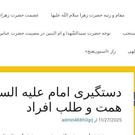
مقام و رتبه حضرت زهرا سلام اللَه علیها
عصمت حضرت زهراء سلا
مستحب
نوحه حضرت سیدالشّهدا و ام البنین در مصیبت حضرت عباس 
لهی
راز «استون‌هنج»
دستگیری امام علیه الس
جو
همت و طلب افراد
11/27/2025
از
admin468h0grj