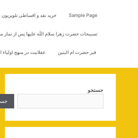
رش
ه
Sample Page
خرید نقد و اقساطی تلویزیون
حتوا
تسبیحات حضرت زهرا سلام اللَه علیها پس از نماز 
قبر حضرت ام البنین
عقلانیت در منهج اولیاء ا
جستجو
جست