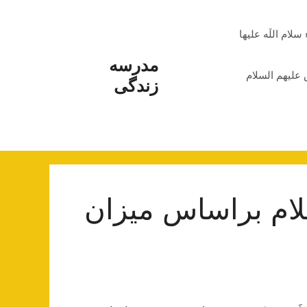
م اللَه علیها
مدرسه
علیهم السلام
زندگی
لام براساس میزان