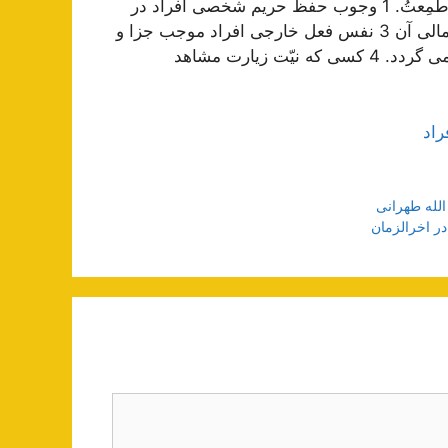
فقره دعا: اِذَا رَأيتُ مَولاي ذُنُوبِي فَزِعتُ، وَ اِذَا رَأيتُ كَرَمَكَ طَمِعتُ. 1 وجوب حفظ حریم شخصی افراد در
اسلام 2 تبیین فرضیه قبض و بسط تئوریک شریعت و ردّ اجمالی آن 3 نفس فعل خارجی افراد موجب جزا و
پاداش نمی شود بلکه انگیزه و نیّت است که متّصف به آن می گردد. 4 کسی که نیّت زیارت مشاهد
راد
لله طهرانی
در اخرالزمان