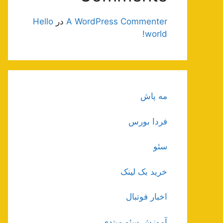
A WordPress Commenter
در
Hello
world!
مه پاش
فردا بورس
سئو
خرید بک لینک
اخبار فوتبال
آموزش سئو مبتدی