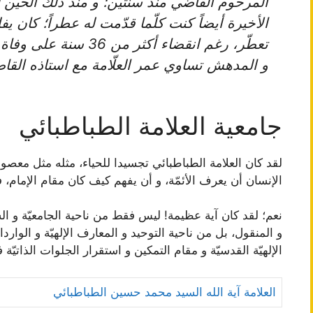
المرحوم القاضي منذ سنتين؛ و منذ ذلك الحين لم
الأخيرة أيضاً كنت كلّما قدّمت له عطراً؛ كان ي
تعطّر، رغم انقضاء أكثر من 36 سنة على وفاة استاذه.
و المدهش تساوي عمر العلّامة مع استاذه القاضي؛ ف
جامعية العلامة الطباطبائي
لقد كان العلامة الطباطبائي تجسيدا للحياء، مثله مثل معصوم
الإنسان أن يعرف الأئمّة، و أن يفهم كيف كان مقام الإمام، فع
نعم؛ لقد كان آية عظيمة! ليس فقط من ناحية الجامعيّة و الش
و المنقول، بل من ناحية التوحيد و المعارف الإلهيّة و الوارد
الإلهيّة القدسيّة و مقام التمكين و استقرار الجلوات الذاتيّة
العلامة آية الله السيد محمد حسين الطباطبائي