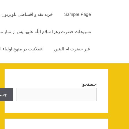
رش
ه
Sample Page
خرید نقد و اقساطی تلویزیون
حتوا
تسبیحات حضرت زهرا سلام اللَه علیها پس از نماز 
قبر حضرت ام البنین
عقلانیت در منهج اولیاء ا
جستجو
جست