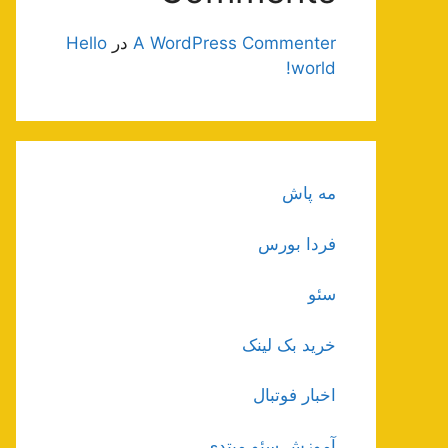
A WordPress Commenter
در
Hello
world!
مه پاش
فردا بورس
سئو
خرید بک لینک
اخبار فوتبال
آموزش سئو مبتدی