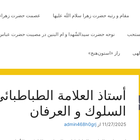
مقام و رتبه حضرت زهرا سلام اللَه علیها
عصمت حضرت زهراء سلا
مستحب
نوحه حضرت سیدالشّهدا و ام البنین در مصیبت حضرت عباس 
لهی
راز «استون‌هنج»
أستاذ العلامة الطباطبائ
جو
السلوك و العرفان
11/27/2025
از
admin468h0grj