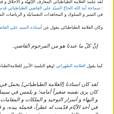
لقد تتلمذ العلامة الطباطبائي المعارف الإلهيّة و الأخلاق و 
:
سماحة آية الله الحاجّ السيّد علي القاضي الطباطبائي ق
في السير و السلوك و المجاهدات النفسانيّة و الرياضات الش
وكان العلامة الطباطبائي يقول عن
أستاذه السيد علي القا
إنَّ كلّ ما عندنا هو من المرحوم القاضي.
كما يقول
العلامة الطهراني
(وهو التلميذ الأبرز للعلامةالطباط
لقد كان استاذنا [العلامة الطباطبائي] يحمل في قل
كان يرى نفسه صغيراً أمامه؛ و يلمس في سيماء
و البهاء و أسرار التوحيد و الملكات و المقامات.
في أحد الأيّام قدّمت له عطراً، فحمله بيده، و ق