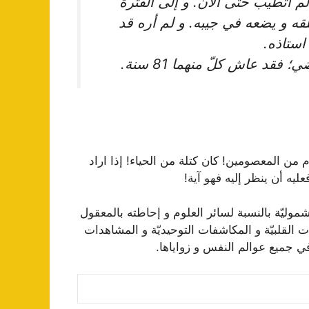
 أتطيّب حتّى الآن. و إلى الفترة
فلقه و يضعه في جيبه. و لم أره قد
قد عاش كلّ منهما 81 سنة.
 من المعصومين! كان كتلة من الحياء! إذا اراد
ليه أن ينظر إليه فهو آية!
موليّة بالنسبة لسائر العلوم و إحاطته بالمعقول
ات القلبيّة و المكاشفات التوحيديّة و المشاهدات
 في جميع عوالم النفس و زواياها.