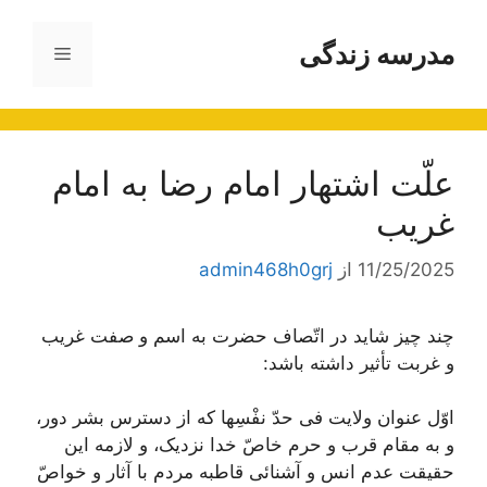
رش
ه
مدرسه زندگی
فهرست
حتوا
علّت اشتهار امام رضا به امام
غريب
11/25/2025
از
admin468h0grj
چند چیز شاید در اتّصاف حضرت به اسم و صفت غریب
و غربت تأثیر داشته باشد:
اوّل عنوان ولایت فی حدّ نفْسِها که از دسترس بشر دور،
و به مقام قرب و حرم خاصّ خدا نزدیک، و لازمه این
حقیقت عدم انس و آشنائی قاطبه مردم با آثار و خواصّ