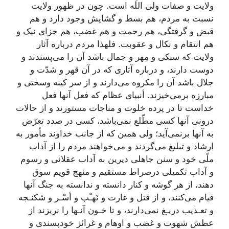
ولایت و صفات ولی اللَه است. چون در ظهور ولایت
نسبت به مردم، هم بسط و گشایش وجود دارد و هم
قبض و گرفتگی، هم رحمت و هم غضب، هم جزای نیک و
هم انتقام و نکال و عقوبت. فلهذا مردم درباره آثار
ولایت که سبکی و مِهر و جمال باشد آن را می‌پسندند و
دوست دارند، و درباره آثاری که در آن قهر و شدّت و
جلال باشد آن را مکروه می‌دارند و از سر کینه وسختی و
مبارزه برمی‌خیزند. أنبیای عظام که فعل آنها فعل
خداست تا در پرده خلوت و مناجات مستورند و از حالات
درونی آنها کسی مطّلع نمی‌باشد، کسی در صدد تعرّض
به آنها برنمی‌آید؛ ولی همین که از جانب خداوند مأمور به
ارشاد و تبلیغ می‌گردند و می‌خواهند مردم را از آداب
ملّی خود و سنن جاهلی دیرین به آداب عقلانی و رسوم
و آداب تکمیلی درصراط مستقیم و منهج قویم سوق
دهند، از هر گوشه و کنار دانسته و ندانسته به جنگ آنها
قیام می‌کنند، و از قتل و غارت و نَهـْب و أسْـر و شکنـجه
و تعـذیب دریـغ نمی‌دارند، و تا خـون آنـها را نریزند از
عطش شهوت و غضب و اوهام و غرائز خودپسندی و