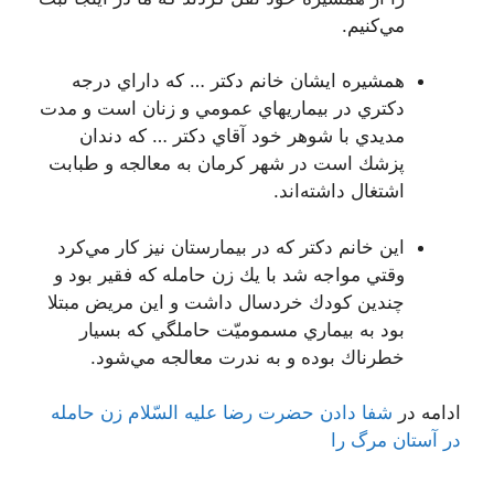
مي‌كنيم.
همشيره ايشان خانم دكتر … كه داراي درجه
دكتري در بيماريهاي عمومي و زنان است و مدت
مديدي با شوهر خود آقاي دكتر … كه دندان
پزشك است در شهر كرمان به معالجه و طبابت
اشتغال داشته‌اند.
اين خانم دكتر كه در بيمارستان نيز كار مي‌كرد
وقتي مواجه شد با يك زن حامله كه فقير بود و
چندين كودك خردسال داشت و اين مريض مبتلا
بود به بيماري مسموميّت حاملگي كه بسيار
خطرناك بوده و به ندرت معالجه مي‌شود.
ادامه در
شفا دادن حضرت رضا عليه السّلام زن حامله
در آستان مرگ را