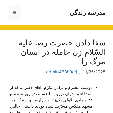
رش
ه
مدرسه زندگی
فهرست
حتوا
شفا دادن حضرت رضا عليه
السّلام زن حامله در آستان
مرگ را
11/25/2025
از
admin468h0grj
دوست محترم و برادر مكرّم: آقاي دكتر … كه از
أصدقاء و اخوان ديرين ما هستند،در روز سه شنبه
٢٢ جمادي الاولي يكهزار و چهارصد و سه كه به
مشهد مقدّس مشرّف شده بودند داستان جالبي
را از همشيره خود نقل كردند كه ما در اينجا ثبت