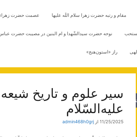
مقام و رتبه حضرت زهرا سلام اللَه علیها
عصمت حضرت زهراء سلا
مستحب
نوحه حضرت سیدالشّهدا و ام البنین در مصیبت حضرت عباس 
لهی
راز «استون‌هنج»
سير علوم‌ و تاريخ‌ شيعه‌
جو
عليه‌السّلام
11/25/2025
از
admin468h0grj