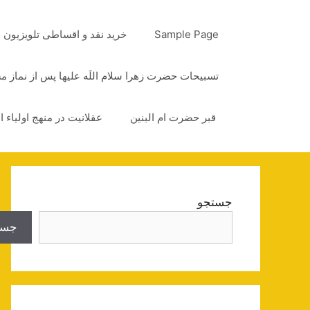
رش
ه
Sample Page
خرید نقد و اقساطی تلویزیون
حتوا
تسبیحات حضرت زهرا سلام اللَه علیها پس از نماز 
قبر حضرت ام البنین
عقلانیت در منهج اولیاء ا
جستجو
جست