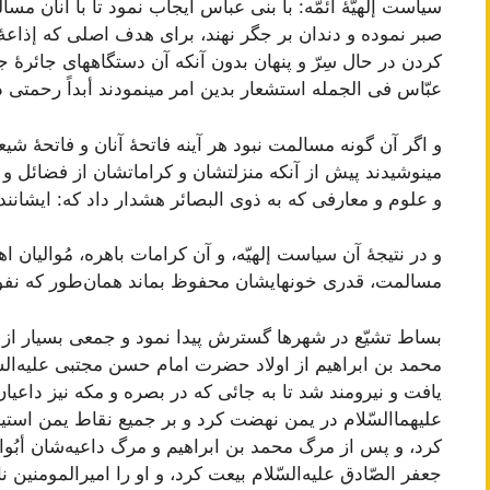
سياست‌ إلهيّۀ أئمّه‌: با بنی عباس‌ ايجاب‌ نمود تا با آنان‌ مسا
صبر نموده‌ و دندان‌ بر جگر نهند، برای هدف‌ اصلی که‌ إذاعۀ ح
کردن‌ در حال‌ سِرّ و پنهان‌ بدون‌ آنکه‌ آن‌ دستگاههای جائرۀ ج
عبّاس‌ فی الجمله‌ استشعار بدين‌ امر مینمودند أبداً رحمتی در 
و اگر آن‌ گونه‌ مسالمت‌ نبود هر آينه‌ فاتحۀ آنان‌ و فاتحۀ ش
مینوشيدند پيش‌ از آنکه‌ منزلتشان‌ و کراماتشان‌ از فضائل‌ و
و علوم‌ و معارفی که‌ به‌ ذوی البصائر هشدار داد که‌: ايشانند گ
و در نتيجۀ آن‌ سياست‌ إلهيّه‌، و آن‌ کرامات‌ باهره‌، مُواليان‌ ا
مسالمت‌، قدری خونهايشان‌ محفوظ‌ بماند همان‌طور که‌ نفوس
بساط‌ تشيّع‌ در شهرها گسترش‌ پيدا نمود و جمعی بسيار از ط
محمد بن‌ ابراهيم‌ از اولاد حضرت‌ امام‌ حسن‌ مجتبی عليه‌السّ
يافت‌ و نيرومند شد تا به‌ جائی که‌ در بصره‌ و مکه‌ نيز داعيا
عليهما‌السّلام در يمن‌ نهضت‌ کرد و بر جميع‌ نقاط‌ يمن‌ استي
کرد، و پس‌ از مرگ‌ محمد بن‌ ابراهيم‌ و مرگ‌ داعيه‌شان‌ أبُوال
جعفر الصّادق‌ عليه‌السّلام بيعت‌ کرد، و او را اميرالمومنين‌ ن