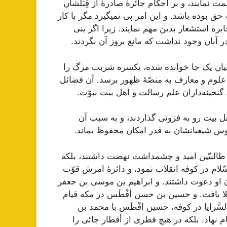
لمت‌ نمايند، و بر احکام‌ جائرۀ صادرۀ از قِبَلشان‌
ق‌ بوده‌ باشد. و اين‌ امر پی نمیگيرد مگر با کار
ابره‌ استشعار بدين‌ مهم‌ نمايند. زيرا اگر بنی
آنان‌ وجود نداشت‌ که‌ مانع‌ بروز آن‌ نگردند.
يعيان‌ يک جا خوانده‌ شده‌، يکسره‌ شربت‌ مرگ‌ را
 علوم‌ و معارف‌ به‌ منصّۀ ظهور برسد. آن‌ فضائل‌
نجينه‌داران‌ علم‌ رسالت‌ و اهل‌ بيت‌ نبوّت‌.
هل‌ بيت‌ رو به‌ فزونی گذاردند، و به‌ سبب‌ آن‌
‌ شيعيانشان‌ به‌ قدر امکان‌ محفوظ‌ بماند.
البيّين‌ اميد و چشمداشت‌ نهضت‌ داشتند، بلکه‌
لام در کوفه‌ انقلاب‌ نمود، و دائرۀ امرش‌ قوّت‌
ن‌ او دعوت‌ داشتند. و ابراهيم‌ بن‌ موسی بن‌ جعفر
لا يافت‌. و حسين‌ بن‌ حسن أفْطَس‌ در مکه‌ قيام‌
سَّرايا در کوفه‌، حسين‌ افْطَس‌ با محمد بن‌
ام‌ نهاد. بلکه‌ در هيچ‌ قطری از أقطار جائی را