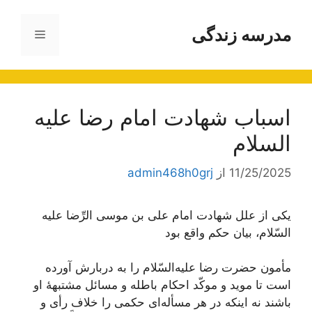
رش
ه
مدرسه زندگی
فهرست
حتوا
اسباب شهادت امام رضا علیه
السلام
11/25/2025
از
admin468h0grj
یكی‌ از علل‌ شهادت‌ امام‌ علی‌ بن‌ موسی‌ الرِّضا علیه
‌السّلام، بیان‌ حكم‌ واقع‌ بود
مأمون‌ حضرت‌ رضا علیه‌السّلام را به‌ دربارش‌ آورده‌
است‌ تا موید و موكّد احكام‌ باطله‌ و مسائل‌ مشتبهۀ او
باشند نه‌ اینكه‌ در هر مسأله‌ای‌ حكمی‌ را خلاف‌ رأی‌ و