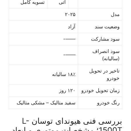
آتی
تسویه کامل
مدل
۲۰۲۵
وضعیت سند
آزاد
سود مشارکت
——-
سود انصراف
——-
(سالیانه)
تاخیر در تحویل
۱۸٪ سالیانه
خودرو
زمان تحویل خودرو
۱۲۰ روز
رنگ خودرو
سفید متالیک – مشکی متالیک
بررسی فنی هیوندای توسان L-
1500T؛ مشخصات موتوری و ابعاد