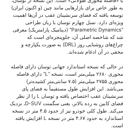
یا «فاصله محوری طولانی» است. این نسخه از توسان،
به طور خاص برای بازارهایی مانند چین (و اکنون ایران)
توسعه یافته که فضای سرنشینان عقب در آن‌ها اهمیت
ویژه‌ای دارد. نسل چهارم توسان با زبان طراحی
“Parametric Dynamics” (دینامیک پارامتریک) معرفی
شد که شاخصه اصلی آن، جلوپنجره‌ای است که
چراغ‌های روشنایی روز (DRL) به صورت یکپارچه و
مخفی در آن ادغام شده‌اند.
در حالی که نسخه استاندارد جهانی توسان دارای فاصله
محوری ۲۶۸۰ میلی‌متر است، نسخه “L” دارای فاصله
محوری ۲۷۵۵ میلی‌متر (۷.۵ سانتی‌متر کشیده‌تر)
می‌باشد. این افزایش طول مستقیماً به فضای پای
سرنشینان عقب اختصاص یافته و توسان L را از نظر
فضای کابین به رده بالاتر، یعنی سگمنت D-SUV، نزدیک
می‌کند. طول کلی خودرو نیز از حدود ۴.۵ متر در نسخه
استاندارد به حدود ۴.۶۷ متر در نسخه L افزایش یافته
است.