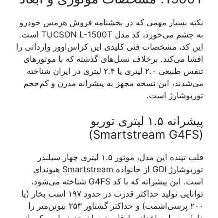
نکته بسیار مهمی که در بخشنامه فروش هرمس خودرو
به چشم می‌خورد، کد مدل TUCSON L-1500T است.
این کد، مشخصات فنی کلیدی این کراس‌اوور وارداتی را
افشا می‌کند. برخلاف نسل‌های گذشته که با موتورهای
تنفس طبیعی ۲.۰ لیتری یا ۲.۴ لیتری در ایران شناخته
می‌شدند، این نسخه مجهز به پیشرانه مدرن و کم‌حجم
توربوشارژ است.
پیشرانه ۱.۵ لیتری توربو
(Smartstream G4FS)
قلب تپنده این مدل، موتور ۱.۵ لیتری چهار سیلندر
توربوشارژ GDI از خانواده Smartstream هیوندای
است. این پیشرانه که با کد G4FS شناخته می‌شود،
توانایی تولید حداکثر قدرت در حدود ۱۹۷ اسب بخار (یا
۲۰۰ پرسی‌اشمت) و حداکثر گشتاور ۲۵۳ نیوتن‌متر را
داراست. این اعداد و ارقام، توسان جدید را به یکی از