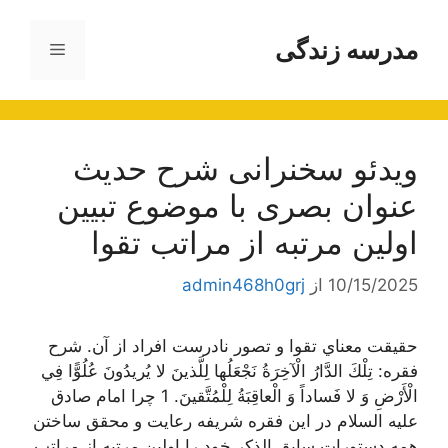
رش
ه
مدرسه زندگی
فهرست
حتوا
ویدئو سخنرانی شرح حدیث
عنوان بصری با موضوع تبیین
اولین مرتبه از مراتب تقوا
10/15/2025
از
admin468h0grj
حقيقت معناي تقوا و تصور نادرست افراد از آن. شرح
فقره: تِلْكَ الدَّارُ الْآخِرَةُ نَجْعَلُها لِلَّذينَ لا يُريدُونَ عُلُوًّا فِي
الْأَرْضِ وَ لا فَساداً وَ الْعاقِبَةُ لِلْمُتَّقينَ. 1 چرا امام صادق
عليه السلام در اين فقره شريفه رعايت و محقق ساختن
همه دستورات سابق الذكر خود را اولين مرتبه از مراتب