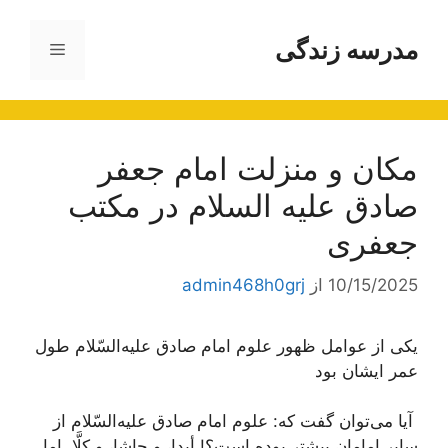
رش
ه
مدرسه زندگی
فهرست
حتوا
مکان و منزلت امام جعفر
صادق علیه السلام در مکتب
جعفری
10/15/2025
از
admin468h0grj
یکی‌ از عوامل‌ ظهور علوم‌ امام‌ صادق‌ علیه‌السّلام طول‌
عمر ایشان‌ بود
آیا می‌توان‌ گفت‌ که‌: علوم‌ امام‌ صادق‌ علیه‌السّلام از
سایر امامان‌ بیشتر بوده‌ است‌؟! أبدا، و حاشا، و کلَّا. اما