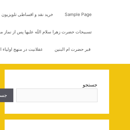
رش
ه
Sample Page
خرید نقد و اقساطی تلویزیون
حتوا
تسبیحات حضرت زهرا سلام اللَه علیها پس از نماز 
قبر حضرت ام البنین
عقلانیت در منهج اولیاء ا
جستجو
جست