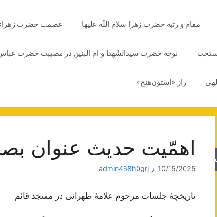
مقام و رتبه حضرت زهرا سلام اللَه علیها
عصمت حضرت زهراء سلا
مستحب
نوحه حضرت سیدالشّهدا و ام البنین در مصیبت حضرت عباس 
لهی
راز «استون‌هنج»
اهمّیت حدیث عنوان بص
جو
10/15/2025
از
admin468h0grj
تاریخچۀ جلسات مرحوم علامۀ طهرانی در مسجد قائم