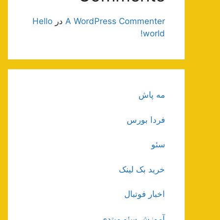
A WordPress Commenter
در
Hello
world!
مه پاش
فردا بورس
سئو
خرید بک لینک
اخبار فوتبال
آموزش سئو مبتدی