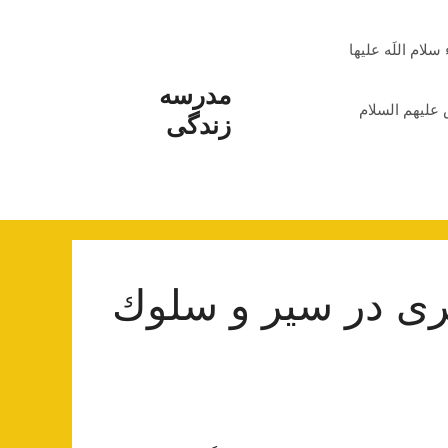
م اللَه علیها
مدرسه
علیهم السلام
زندگی
رى در سیر و سلوك