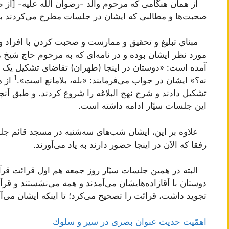
از همان هنگامی که مرحوم والد -رضوان اللَه علیه- [از ط
صحبت‌ها و مطالبی که ایشان در جلسات مطرح می‌کردند بر
مبنای تبلیغ و تحقیق و ممارست و صحبت کردن با افراد 
مورد نظر ایشان بوده و در نامه‌ای که به مرحوم حاج شیخ مح
آمده است: «دوستان در اینجا (طهران) تقاضای تشکیل یک جلس
1
نه؟» ایشان در جواب می‌فرمایند: «بله، بلامانع است».
از ه
تشکیل دادند و شرح
نهج البلاغه
را شروع کردند. و طبق آنچ
این جلسات سیّار ادامه داشته است.
علاوه بر این، ایشان شب‌های سه‌شنبه در مسجد قائم جلس
رفقا که الآن در اینجا حضور دارند به یاد می‌آورند.
البته در همین جلسات سیّار روز جمعه هم اول قرائت قرآ
دوستان با آقازاده‌هایشان می‌آمدند و همه می‌نشستند و ق
تجوید داشت، قرائت را تصحیح می‌کرد؛ تا اینکه ایشان می‌آ
اهمّیت حدیث عنوان بصرى در سیر و سلوك