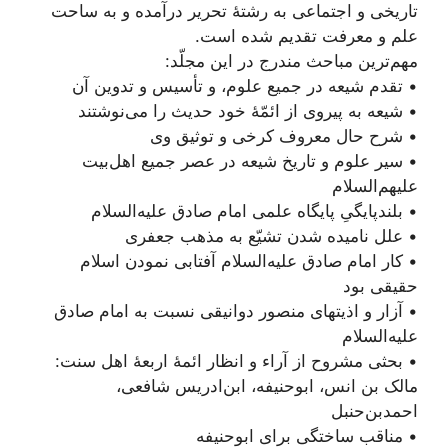
تاریخی و اجتماعی به رشتۀ تحریر درآمده و به ساحت
علم و معرفت تقدیم شده است.
مهم‌ترین مباحث مندرج در این مجلّد:
• تقدم شیعه در جمیع علوم، و تأسیس و تدوین آن
• شيعه به پيروى از ائمّۀ خود حديث را می‌نوشتند
• شرح حال معروف کرخی و توثیق وی
• سیر علوم و تاریخ شیعه در عصر جمیع اهل‌بیت
علیهم‌السلام
• بلند‌پایگیِ پایگاه علمی امام صادق علیه‌السلام
• علل نامیده شدن تشیّع به مذهب جعفری
• کار امام صادق علیه‌السلام آفتابی نمودن اسلام
حقیقی بود
• آزار و اذیتهای منصور دوانیقی نسبت به امام صادق
علیه‌السلام
• بحثی مشروح از آراء و انظار ائمۀ اربعۀ اهل سنت:
مالک بن انس، ابوحنیفه، ابن‌ادریس شافعی،
احمد‌بن‌حنبل
• مناقب ساختگی برای ابوحنیفه