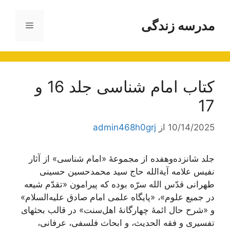
رش
ه
مدرسه زندگی
فهرست
حتوا
کتاب امام شناسی جلد 16 و
17
10/14/2025
از
admin468h0grj
جلد شانزده‌و‌هفده از مجموعۀ «امام شناسی» از آثار
نفیس علامه آیة‌الله حاج سید محمد‌حسین حسینی
طهرانی قدّس الله سرّه بوده که پیرامون «تقدّم شیعه
در جمیع علوم»، «پایگاه علمی امام صادق علیه‌السلام»
و «شرح حال ائمۀ چهارگانۀ اهل‌سنت» در قالب بحثهای
تفسیری و فقه الحدیث، و ابحاث فلسفی، عرفانی،