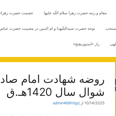
مقام و رتبه حضرت زهرا سلام اللَه علیها
عصمت حضرت زهراء سلا
مستحب
نوحه حضرت سیدالشّهدا و ام البنین در مصیبت حضرت عباس 
لهی
راز «استون‌هنج»
جو
شوال سال 1420هـ.ق
10/14/2025
از
admin468h0grj