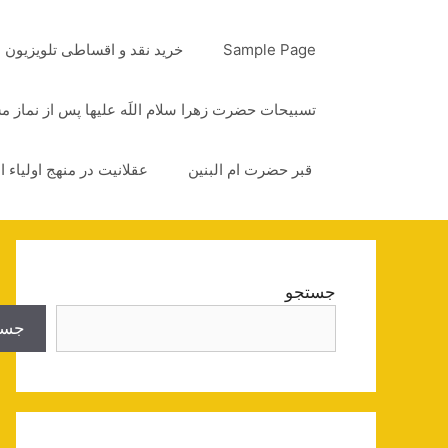
رش
ه
Sample Page
خرید نقد و اقساطی تلویزیون
حتوا
تسبیحات حضرت زهرا سلام اللَه علیها پس از نماز 
قبر حضرت ام البنین
عقلانیت در منهج اولیاء ا
جستجو
جست