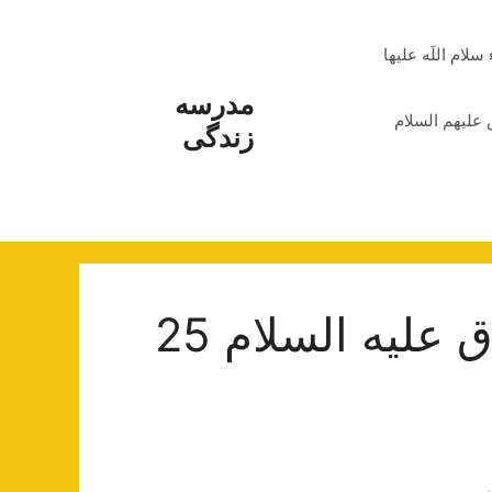
م اللَه علیها
مدرسه
علیهم السلام
زندگی
روضه شهادت امام صادق علیه السلام 25