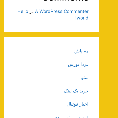
A WordPress Commenter
در
Hello
world!
مه پاش
فردا بورس
سئو
خرید بک لینک
اخبار فوتبال
آموزش سئو مبتدی