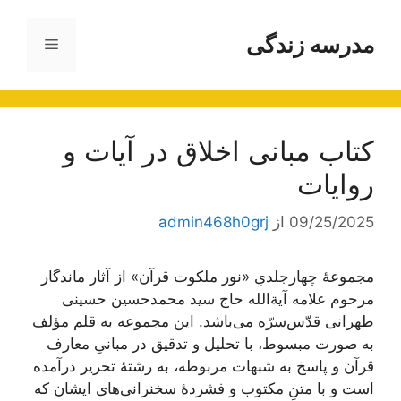
رش
ه
مدرسه زندگی
فهرست
حتوا
کتاب مبانی اخلاق در آیات و
روایات
09/25/2025
از
admin468h0grj
مجموعۀ چهار‌جلدیِ «نور ملکوت قرآن» از آثار ماندگار
مرحوم علامه آیة‌الله حاج سید محمدحسین حسینی
طهرانی قدّس‌سرّه می‌باشد. این مجموعه به قلم مؤلف
به صورت مبسوط، با تحلیل و تدقیق در مبانیِ معارف
قرآن و پاسخ به شبهات مربوطه، به رشتۀ تحریر درآمده
است و با متنِ مکتوب و فشردۀ سخنرانی‌های ایشان که