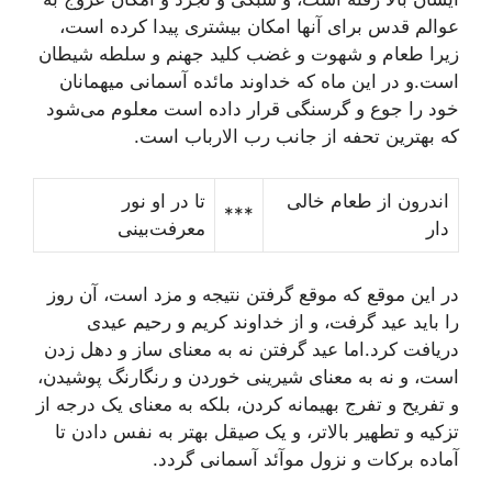
عوالم قدس براى آنها امکان بيشترى پيدا کرده است،
زيرا طعام و شهوت و غضب کليد جهنم و سلطه شيطان
است.و در اين ماه که خداوند مائده آسمانى ميهمانان
خود را جوع و گرسنگى قرار داده است معلوم مى‌شود
که بهترين تحفه از جانب رب الارباب است.
اندرون از طعام خالى
تا در او نور
***
دار
معرفت‌بينى
در اين موقع که موقع گرفتن نتيجه و مزد است، آن روز
را بايد عيد گرفت، و از خداوند کريم و رحيم عيدى
دريافت کرد.اما عيد گرفتن نه به معناى ساز و دهل زدن
است، و نه به معناى شيرينى خوردن و رنگارنگ پوشيدن،
و تفريح و تفرج بهيمانه کردن، بلکه به معناى يک درجه از
تزکيه و تطهير بالاتر، و يک صيقل بهتر به نفس دادن تا
آماده برکات و نزول موآئد آسمانى گردد.