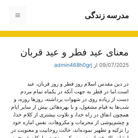
رش
ه
مدرسه زندگی
فهرست
حتوا
معنای‌ عيد فطر و عيد قربان
09/07/2025
از
admin468h0grj
در دين مقدس اسلام روز فطر و روز قربان، عيد
است.اما در فطر به جهت‌ آنکه در يکماه تمام مردم
دست از زياده‌ روى در شهوات برداشته، روزها روزه، و
شب‌ها به قيام مشغول، و با بهره‌هائى بيش از ساير ايام
همچون انفاق در راه خدا، و تلاوت بيشترى از کلام خدا،
و چشم‌پوشى از محرمات و مکروهات، نفس اماره خود
را تزکيه و تطهير نموده‌اند، حالت روحانيت و معنويت در
ايشان بالا رفته است، و سبکى و تجرد و امکان عروج به