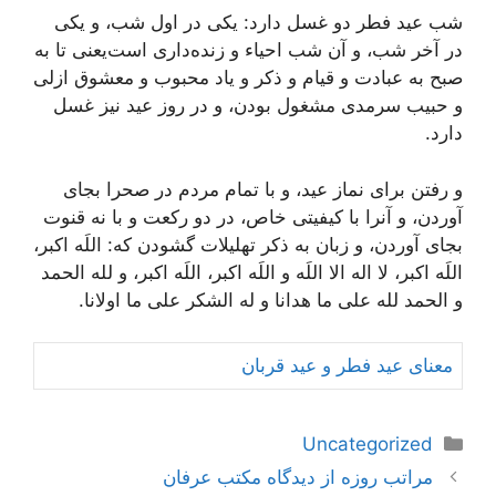
شب عيد فطر دو غسل دارد: يکى در اول شب، و يکى
در آخر شب، و آن شب احياء و زنده‌دارى است‌يعنى تا به
صبح به عبادت و قيام و ذکر و ياد محبوب و معشوق ازلى
و حبيب سرمدى مشغول بودن، و در روز عيد نيز غسل
دارد.
و رفتن براى نماز عيد، و با تمام مردم در صحرا بجاى
آوردن، و آنرا با کيفيتى خاص، در دو رکعت و با نه قنوت
بجاى آوردن، و زبان به ذکر تهليلات گشودن که:
اللَه اکبر،
اللَه اکبر، لا اله الا اللَه و اللَه اکبر، اللَه اکبر، و لله الحمد
و الحمد لله على ما هدانا و له الشکر على ما اولانا.
معنای‌ عيد فطر و عيد قربان
دسته‌ها
Uncategorized
ناوبری
مراتب روزه از دیدگاه مکتب عرفان