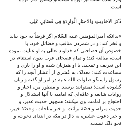
است‌:
ذُکرُ الاحَادِیثِ وَالاخبَارِ الْوَارِدَةِ فِی فَضَائِلِ عَلِی.
«بدانکه‌ أمیرالمؤمنین‌ علیه‌ السّلام‌ اگر فرضاً به‌ خود ببالد
و فخر کند؛ و در شمردن‌ مناقب‌ و فضائل‌ خود، با
خصوص‌ آن‌ فصاحتی که‌ خداوند تعالی به‌ او عنایت‌ نموده‌
است‌، مبالغه‌ کند؛ و تمام‌ فصحای عرب‌ بدون‌ استثناء، در
این‌ تعریف‌ و تمجید، با او همزبان‌ شده‌ و او را یاری و
مساعدت‌ کنند؛ معذلک‌ به‌ عُشری از أعشار آنچه‌ را که‌
رسول‌ راستگو صلوات‌ الله‌ علیه‌ در امر او گفته‌ و زبان‌
گشوده‌ است‌؛ نمیتوانند برسند. و منظور من‌، اخبار و
روایات‌ شایعه‌ و عامّه‌ای که‌ امامیه‌ با آنها استدلال‌ و
احتجاج‌ بر امامت‌ وی میکنند؛ همچون‌ حدیث‌ غدیر، و
حدیث‌ منزله‌، و قصّۀ برآئت‌، و خبر مناجات‌، و قصّۀ خیبر،
و خبر دعوت‌ عشیره‌ به‌ دَارْ در مکه‌ در ابتدای دعوت‌، و
نحو ذلک‌ نیست‌.