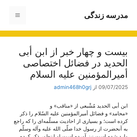
رش
ه
مدرسه زندگی
فهرست
حتوا
بیست و چهار خبر از ابن أبی
الحدید در فضائل اختصاصی
أمیرالمؤمنین علیه السلام
09/07/2025
از
admin468h0grj
ابن‌ أبی الحدید مُشْبعی از «مناقب‌» و
«محامد» و فضائل‌ أمیرالمؤمنین‌ علیه‌ السّلام‌ را ذکر
کرده‌ است‌؛ و بسیاری از احادیث‌ مسلّمه‌ای را که‌ راجع‌
به‌ آنحضرت‌ از رسول‌ خدا صلّی الله‌ علیه‌ وآله‌ وسلّم‌
وارد شده‌ است‌ نیز آورده‌ است،او اینطور ذکر کرده‌