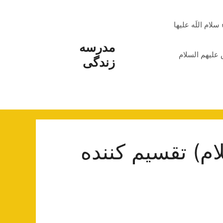
م اللَه علیها
مدرسه
علیهم السلام
زندگی
ام) تقسیم کننده