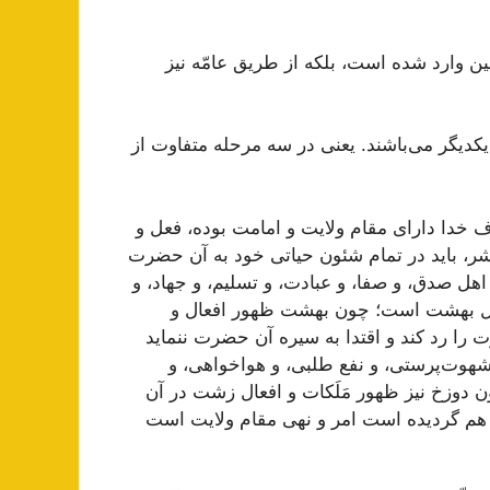
عین وارد شده است، بلکه از طریق عامّه نیز
 یکدیگر مى‌باشند. یعنى در سه مرحله متفاوت از
ف خدا داراى مقام ولایت و امامت بوده، فعل و
ر، باید در تمام شئون حیاتى خود به آن حضرت
 اهل صدق، و صفا، و عبادت، و تسلیم، و جهاد، و
اهل بهشت است؛ چون بهشت ظهور افعال و
ا رد کند و اقتدا به سیره آن حضرت ننماید
 شهوت‌پرستى، و نفع طلبى، و هواخواهى، و
ن دوزخ نیز ظهور مَلَکات و افعال زشت در آن
 هم گردیده است امر و نهى مقام ولایت است