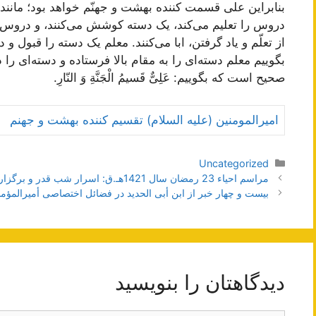
بنابراین على قسمت کننده بهشت و جهنّم خواهد بود؛ مانند م
دروس را تعلیم مى‌کند، یک دسته کوشش می‌کنند، و دروس را ی
از تعلّم و یاد گرفتن، ابا مى‌کنند. معلم یک دسته را قبول
بگوییم معلم دسته‌اى را به مقام بالا فرستاده و دسته‌اى 
صحیح است که بگوییم:
عَلِىٌّ قَسیمُ الْجَنَّةِ وَ النّارِ.
امیرالمومنین (علیه السلام) تقسیم کننده بهشت و جهنم
دسته‌ها
Uncategorized
ناوبری
مراسم احیاء 23 رمضان سال 1421هـ.ق: اسرار شب قدر و برگزاری مراسم احیاء
نوشته‌ها
بیست و چهار خبر از ابن أبی الحدید در فضائل اختصاصی أمیرالمؤمن
دیدگاهتان را بنویسید