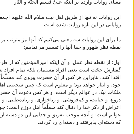
معناى روایات وارده بر اینکه علىٌّ قسیم الجنّة و النّار
این روایات نه تنها از طریق اهل بیت سلام اللَه علیهم اجم
روایاتى در این باره روایت شده است.
ما براى این روایات سه معنى مى‌کنیم که آنها نیز مترتب بر
نقطه نظر ظهور و خفا آنها را تفسیر مى‌نماییم:
اول: از نقطه نظر عمل، و آن اینکه امیرالمؤمنین که از طر
گفتارش حجّت است یعنى افراد مسلمان بلکه تمام افراد بش
اقتدا کنند. بنابراین هر کس از آن حضرت پیروى کند مسلّماً
جود، و ایثار خواهد بود؛ و معلوم است که چنین شخصى 
ملکات نیک در عوالم دیگر است، و هر کس دعوت آن حضرت ر
دروغ، و خیانت، و کم‌فروشى، و رباخوارى، و زیاده‌طلبى، و
اعراض از ذکر خدا را دنبال کند مسلّماً اهل دوزخ است؛ چو
عوالم است؛ و آنچه موجب تفریق و جدایى این دو دسته از
که دسته‌اى پذیرفتند و دسته‌اى رد کردند.