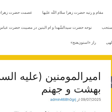
مقام و رتبه حضرت زهرا سلام اللَه علیها
عصمت حضرت زهراء سلا
مستحب
نوحه حضرت سیدالشّهدا و ام البنین در مصیبت حضرت عباس 
لهی
راز «استون‌هنج»
امیرالمومنین (علیه السل
جو
بهشت و جهنم
09/07/2025
از
admin468h0grj