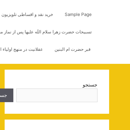
رش
ه
Sample Page
خرید نقد و اقساطی تلویزیون
حتوا
تسبیحات حضرت زهرا سلام اللَه علیها پس از نماز 
قبر حضرت ام البنین
عقلانیت در منهج اولیاء ا
جستجو
جست