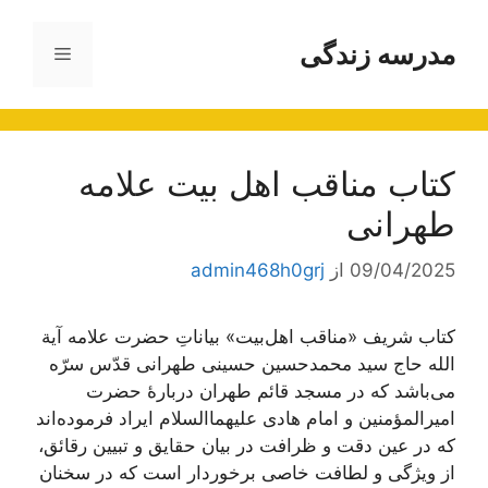
رش
ه
مدرسه زندگی
فهرست
حتوا
کتاب مناقب اهل بیت علامه
طهرانی
09/04/2025
از
admin468h0grj
کتاب شریف «مناقب اهل‌بیت» بیاناتِ حضرت علامه آیة
الله حاج سید محمد‌حسین حسینی طهرانی قدّس سرّه
می‌باشد که در مسجد قائم طهران دربارۀ حضرت
امیرالمؤمنین و امام هادی علیهما‌السلام ایراد فرموده‌اند
که در عین دقت و ظرافت در بیان حقایق و تبیین رقائق،
از ویژگی و لطافت خاصی برخوردار است که در سخنان