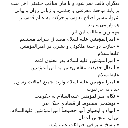
دیگران یافت نمی‌شود و با بیان مناقب حقیقی اهل بیت
بر پایۀ مباحث معرفتی و حِکمی، با زبانی روان و بیانی
شیوا، مسیر اصلاح نفوس و حرکت به عالم قُدس را
هموار می‌سازند.
مهمترین مطالب این اثر:
• امیرالمؤمنین علیه‌السلام مصداق صراط مستقیم
• حیازت دو جنبۀ ملکوتی و بشری در امیرالمؤمنین
علیه‌السلام
• امیرالمؤمنین علیه‌السلام پدر معنوی امّت
• انتقال حقیقت مقام پیغمبر به امیرالمؤمنین
علیه‌السلام
• امیرالمؤمنین علیه‌السلام وارث جمیع کمالات رسول
خدا، به جز نبوت
• نگاه امیرالمؤمنین علیه‌السلام به حکومت
• توضیحی مبسوط از قضایای جنگ بدر
• انبیاء و اوصیای آنها خصوصاً امیرالمؤمنین علیه‌السلام،
میزان سنجش اعمال
• پاسخ به برخی افترائات علیهِ شیعه