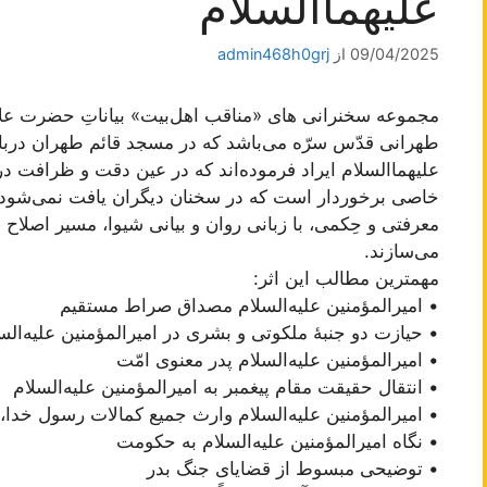
علیهما‌السلام
09/04/2025
از
admin468h0grj
مجموعه سخنرانی های «مناقب اهل‌بیت» بیاناتِ حضرت علا
طهرانی قدّس سرّه می‌باشد که در مسجد قائم طهران دربا
علیهما‌السلام ایراد فرموده‌اند که در عین دقت و ظرافت در
خاصی برخوردار است که در سخنان دیگران یافت نمی‌شود و 
معرفتی و حِکمی، با زبانی روان و بیانی شیوا، مسیر اصلا
می‌سازند.
مهمترین مطالب این اثر:
• امیرالمؤمنین علیه‌السلام مصداق صراط مستقیم
• حیازت دو جنبۀ ملکوتی و بشری در امیرالمؤمنین علیه‌الس
• امیرالمؤمنین علیه‌السلام پدر معنوی امّت
• انتقال حقیقت مقام پیغمبر به امیرالمؤمنین علیه‌السلام
• امیرالمؤمنین علیه‌السلام وارث جمیع کمالات رسول خدا،
• نگاه امیرالمؤمنین علیه‌السلام به حکومت
• توضیحی مبسوط از قضایای جنگ بدر