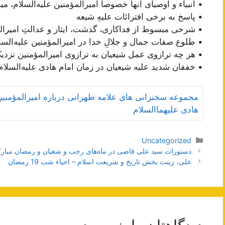
• انبیاء و اوصیای آنها خصوصاً امیرالمؤمنین علیه‌السلام،
• پاسخ به برخی افترائات علیهِ شیعه
• شرحی مبسوط از فداکاری‌، گذشت، ایثار و عدالتِ امیرالم
• طلوع صفات جمال و جلالِ خدا در امیرالمؤمنین علیه‌السل
• هر چه ترازوی عمل شیعیان به ترازوی امیرالمؤمنین نزدیک‌
• خفقان شدید علیه شیعیان در زمان امام هادی‌ علیه‌السلام
مجموعه سخنرانی های علامه طهرانی درباره امیرالمؤمنین 
هادی علیهما‌السلام
دسته‌ها
Uncategorized
ناوبری
دستورات سید علی قاضی در ماه‌های رجب و شعبان و رمضان مبار
نوشته‌ها
علی، زینت بخش تاریخ و شریعت اسلام – احیاء شب 19 رمضان