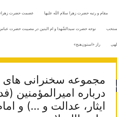
مقام و رتبه حضرت زهرا سلام اللَه علیها
عصمت حضرت زهراء سلا
مستحب
نوحه حضرت سیدالشّهدا و ام البنین در مصیبت حضرت عباس 
لهی
راز «استون‌هنج»
مجموعه سخنرانی های ع
جو
درباره امیرالمؤمنین (ف
ایثار، عدالت و …) و اما