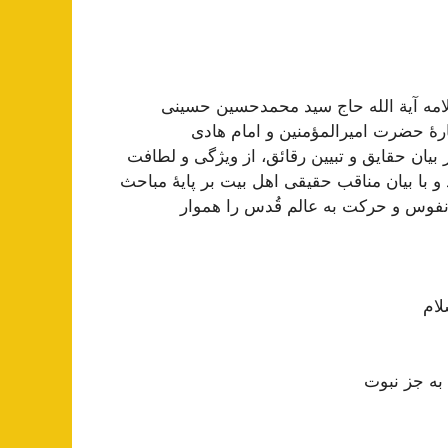
مه آیة الله حاج سید محمد‌حسین حسینی
رۀ حضرت امیرالمؤمنین و امام هادی
 بیان حقایق و تبیین رقائق، از ویژگی و لطافت
با بیان مناقب حقیقی اهل بیت بر پایۀ مباحث
ح نفوس و حرکت به عالم قُدس را هموار
لام
 به جز نبوت