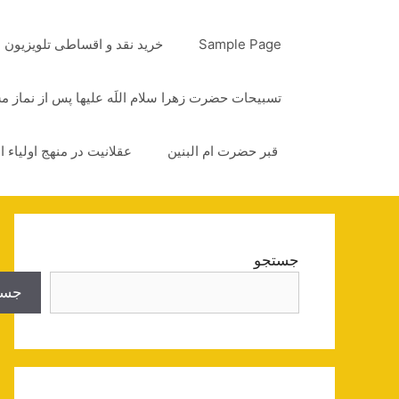
رش
ه
Sample Page
خرید نقد و اقساطی تلویزیون
حتوا
تسبیحات حضرت زهرا سلام اللَه علیها پس از نماز 
قبر حضرت ام البنین
عقلانیت در منهج اولیاء ا
جستجو
جست