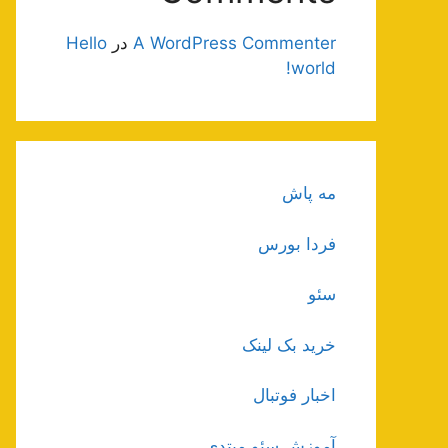
A WordPress Commenter
در
Hello
world!
مه پاش
فردا بورس
سئو
خرید بک لینک
اخبار فوتبال
آموزش سئو مبتدی