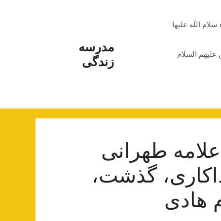
م اللَه علیها
مدرسه
علیهم السلام
زندگی
لامه طهرانی
داکاری‌، گذشت،
م هادی