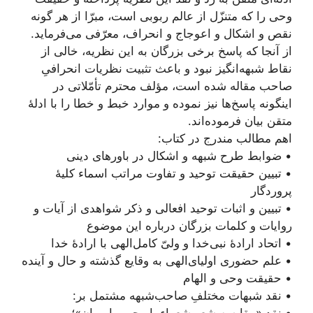
وحی را که متنزّل از عالم ربوبی است، مبرّا از هر گونه
نقص و اشکال و اعوجاج و انحراف، معرّفی می‌فرماید.
از آنجا که پاسخ برخی بزرگان به این نظریه، خالی از
نقاط‌ شبهه‌انگیز نبود و باعث تثبیت نظریات انحرافیِ
صاحب مقاله شده است، مؤلف محترم تأمّلاتی در
اینگونه پاسخ‌ها نیز نموده‌ و موارد خبط و خطا را با ادلۀ
متقن بیان فرموده‌اند.
اهم مطالب مندرج در کتاب:
• ضوابط طرح شبهه و اشکال در باورهای دینی
• تبیین حقیقت توحید و تفاوت مراتب اسماء کلیۀ
پروردگار
• تبیین و اثبات توحید افعالی و ذکر شواهدی از آیات و
روایات و کلمات بزرگان درباره این موضوع
• اتحاد ارادۀ نبی‌خدا و ولیّ کامل‌الهی با ارادۀ خدا
• علم حضوری اولیای‌الهی به وقایع گذشته و حال و آینده
• حقیقت وحی و الهام
• نقد شبهات مختلفِ صاحب‌شبهه مشتمل بر:
• نقدِ «مقایسه شعر شعراء با وحی پیامبران»؛