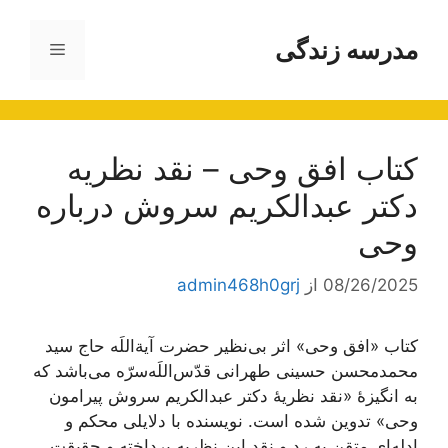
رش
ه
مدرسه زندگی
فهرست
حتوا
کتاب افق وحی – نقد نظريه
دکتر عبدالكريم سروش درباره
وحى
08/26/2025
از
admin468h0grj
کتاب «افق وحی» اثر بی‌نظیر حضرت آیة‌اللَه حاج سید
محمدمحسن حسینی طهرانی قدّس‌اللَه‌سرّه می‌باشد که
به انگیزۀ «نقد نظریۀ دکتر عبدالکریم سروش پیرامون
وحی» تدوین شده است. نویسنده با دلایلی محکم و
ادله‌ای متقن به رد و نقد این نظریه پرداخته و حقیقت