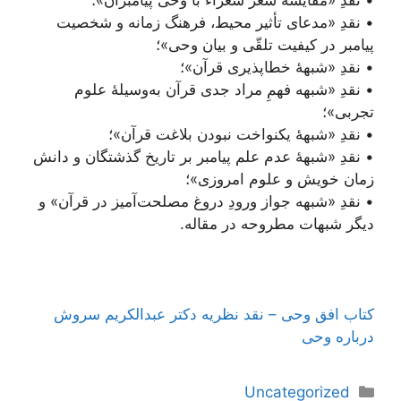
• نقدِ «مدعای تأثیر محیط، فرهنگ زمانه و شخصیت
پیامبر در کیفیت تلقّی و بیان وحی»؛
• نقدِ «شبهۀ خطاپذیری قرآن»؛‌
• نقدِ «شبهه فهمِ مراد جدی قرآن به‌وسیلۀ علوم
تجربی»؛
• نقدِ «شبهۀ یکنواخت نبودن بلاغت قرآن»؛
• نقدِ «شبهۀ عدم علم پیامبر بر تاریخ گذشتگان و دانش
زمان خویش و علوم امروزی»؛
• نقدِ «شبهه جواز ورودِ دروغ مصلحت‌آمیز در قرآن» و
دیگر شبهات مطروحه در مقاله.
کتاب افق وحی – نقد نظريه دکتر عبدالكريم سروش
درباره وحى
دسته‌ها
Uncategorized