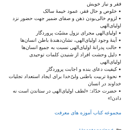
فقر و نیاز خویش
• خلوص و حال فقر، عمود خیمۀ سالک
• لزوم خالی‌بودن ذهن و صفای ضمیر جهت حضور نزد
اولیای‌الهی
• اولیای‌الهی مجرای نزول مشیّت پروردگار
• آینۀ وجود اولیای‌الهی، نشان‌دهندۀ باطن انسان‌ها
• حالت پدرانۀ اولیای‌الهی نسبت به جمیع انسان‌ها
• دلیل وحشت افراد از شنیدن کلمات توحیدی
اولیای‌الهی
• کیفیت دعای بنده و اجابت پروردگار
• نحوۀ تربیت باطنی ولیّ‌خدا برای ایجاد استعداد تجلیات
خداوند در انسان
• حضرت حدّاد: «لطف اولیای‌الهی در ستاندن است نه
دادن!»
مجموعه کتاب آموزه های معرفت
دسته‌ها