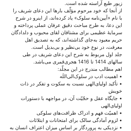
زیور طبع آراسته شده است.
از آنجا که خود مرحوم مؤلّف بارها این دعای شریف را
با نام «آیین‌نامه سلوک» یاد کرده‌اند، از اینرو در شرح
این دعا، به طرح مباحث دقیق عرفان عملی پرداخته و
سرمایۀ عظیمی برای مشتاقان لقای محبوب و دلدادگان
حریم معبود به‌جای گذاشته‌اند، که به تصدیق اهل
معرفت، در نوع خود بی‌نظیر و بی‌بدیل است.
جلد اول مربوط به شرح این دعای شریف در طی
سالهای 1414 تا 1416 هجری‌قمری می‌باشد.
اهم مطالب مندرج در این مجلّد:
• اهمیت ادب در سلوک‌الی‌اللَه
• تأکید اولیای‌الهی نسبت به سکوت و تفکر در ذات
خویش
• جایگاه عقل و حجّیّت آن، در مواجهه با دستورات
اولیای‌الهی
• اهمیّت فهم و ادراک ظرافت‌های سلوکی
• لزوم آمادگی سالک برای امتحانات و ابتلائات
• نزدیکی به پروردگار بر اساس میزان اعتراف انسان به