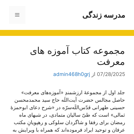
رش
ه
مدرسه زندگی
فهرست
حتوا
مجموعه کتاب آموزه های
معرفت
07/28/2025
از
admin468h0grj
جلد اول از مجموعۀ ارزشمندِ «آموزه‌های معرفت»
حاصل مجالس حضرت آیت‌اللَه حاج سید محمدمحسن
حسینی طهرانی قدّس‌اللَه‌سرّه در «شرح دعای ابوحمزۀ
ثمالی» است که طیّ سالیان متمادی، در شبهای ماه
رمضان برای رفقا و شاگردان سلوکی و رهپویانِ مکتب
عرفان و توحید ایراد فرموده‌اند که همراه با ویرایش به