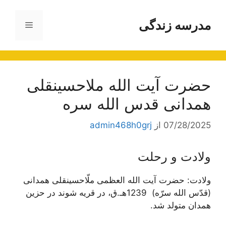
رش
ه
مدرسه زندگی
فهرست
حتوا
حضرت آیت الله ملاحسینقلی
همدانی قدس الله سره
07/28/2025
از
admin468h0grj
ولادت و رحلت
ولادت: حضرت آیت الله العظمی ملّاحسینقلی همدانی
(قدّس الله سرّه) 1239هـ.ق، در قریه شوند در حزین
همدان متولد شد.