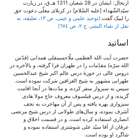
ارتحال: ایشان در 28 شعبان 1311 هـ.ق، در زیارت
سیّدالشّهداء [علیه السّلام] در کربلای معلّی دعوت حق
را لبیک گفت.
(توحید علمی و عینی، ص ١٣، تعلیقه، به
نقل از نقباء البشر، ج ٢، ص ٦٧٤)
اساتید
حضرت آیت الله العظمی ملّاحسینقلی همدانی (قدّس
الله سرّه) مقدّمات را در طهران فرا گرفته، و بالأخره در
دروس عالی در حوزۀ درس عالم اکبر شیخ عبدالحسین
طهرانی مشهور به شیخ العراقین شرکت نموده است.
سپس به سبزوار سفر کرده، و مدّت‌ها در آنجا اقامت
گزیده، و از درس فیلسوف معروف حاج مولا هادی
سبزواری بهره یافته و پس از آن مهاجرت به نجف
أشرف نموده، و سال‌های طولانی از درس شیخ مرتضی
انصاری استفاده کرده است. و در قسمت اخلاق و
عرفان از آقا سیّد علی شوشتری استفاده نموده و
شاگرد او بوده است.