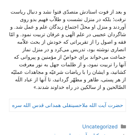
و بعد از فوت استادش متصدّی فتوا نشد و دنبال ریاست
نرفت؛ بلکه در منزل نشست و طلاّب فهیم بدو روی
آوردند و منزل او محلّ اجتماع زبدگان علم و عمل شد. و
شاگردان عجیبی در علم الَهی و عرفان تربیت نمود. و امّا
فقه و اصول را از تقریراتی که خودش از بحث علاّمه
انصاری نوشته بود، تدریس می‌کرد و در منزل نماز
جماعت می‌خواند برای خواصّ از مؤمنین و پیروانی که
آنها را تربیت نمود، و از ظلمات جهل به نور معرفت
کشانید، و ایشان را با ریاضات شرعیّه و مجاهدات عملیّه
از هر پستی، طاهر و مطهّر گردانید، تا آنها از عباد اللَه
الصّالحین و از سالکین در راه خداوند شدند.»
حضرت آیت الله ملاحسینقلی همدانی قدس الله سره
دسته‌ها
Uncategorized
ناوبری