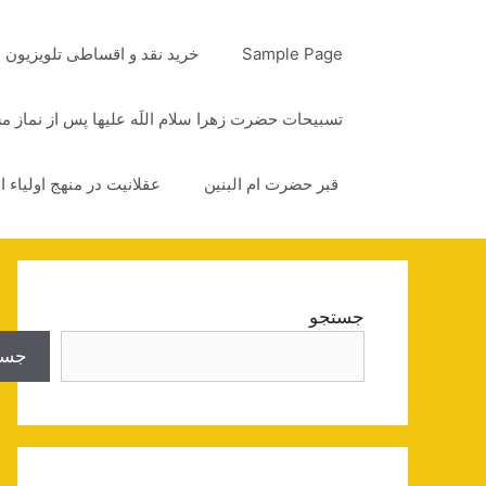
رش
ه
Sample Page
خرید نقد و اقساطی تلویزیون
حتوا
تسبیحات حضرت زهرا سلام اللَه علیها پس از نماز 
قبر حضرت ام البنین
عقلانیت در منهج اولیاء ا
جستجو
جست