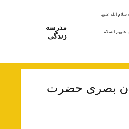
م اللَه علیها
مدرسه
علیهم السلام
زندگی
ان بصری حضرت