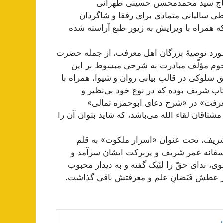
اج سید محمدمحسن حسینی طهرانی
ی سالیانی متمادی برای رفقا و شاگردان
که همراه با ویرایش به زیور طبع آراسته شده
مورد توصیۀ بزرگان اهل معرفت، از جمله حضرت
مرحوم مؤلّف مبادرت به شرحی مبسوط بر این
سلوکی در قالبِ بیانی روان و شیوا، همراه با
اب شریف بوده که در نوع خود بی‌نظیر و
عرفت» در «شرح دعای ابوحمزه ثمالی»
اقان لقاء الله می‌باشد، که شاید بتوان آن را
شریف، تحت عنوان «اسرار ملکوت» به قلم
سفانه عمر شریف و پربرکت ایشان سرآمد و
، ندای حقّ را لبّیک گفته و به دیدار محبوب
در عطش فَیَضانِ علم و معرفتش باقی گذاشت.