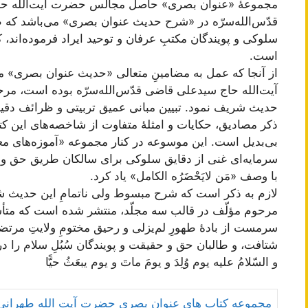
مجموعۀ «عنوان بصری» حاصل مجالس حضرت آیت‌الله ح
قدّس‌الله‌سرّه در «شرح حدیث عنوان بصری» می‌باشد که ط
سلوکی و پویندگان مکتبِ عرفان و توحید ایراد فرموده‌اند، 
است.
از آنجا که عمل به مضامینِ متعالی «حدیث عنوان بصری» 
آیت‌الله حاج سید‌علی قاضی قدّس‌الله‌سرّه بوده‌ است، 
حدیث شریف نمود. تبیین مبانی عمیق تربیتی و ظرائف دقیق 
ذکر مصادیق، حکایات و امثلۀ متفاوت از شاخصه‌های این کت
بی‌بدیل است. این موسوعه در کنار مجموعه «آموزه‌های م
سرمایه‌ای غنی از دقایق سلوکی برای سالکان طریق حق و مشت
با وصف «مَن لایَحْضَرُه الکامل» یاد کرد.
لازم به ذکر است که شرح مبسوط ولی ناتمامِ این حدیث 
مرحوم‌ مؤلّف در قالب سه مجلّد، منتشر شده است که متأ
سرمست از بادۀ طهورِ لم‌یزلی و رحیق مختومِ ولایتِ مرتضوی
شتافت، و طالبان حق و حقیقت و پویندگان سُبُلِ سلام را 
و السّلامُ‏ عليه‏ يوم‏ وُلِدَ و يومَ ماتَ و يوم يبعَثُ حيًّا
مجموعه کتاب های عنوان بصری حضرت آیت الله طهرانی