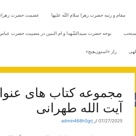
مقام و رتبه حضرت زهرا سلام اللَه علیها
عصمت حضرت زهراء سلا
مستحب
نوحه حضرت سیدالشّهدا و ام البنین در مصیبت حضرت عباس 
لهی
راز «استون‌هنج»
مجموعه کتاب های عنو
جو
آیت الله طهرانی
07/27/2025
از
admin468h0grj