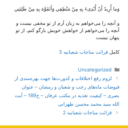
وَما أُرِيدُ أَنْ أُبْدِىءَ بِهِ مِنْ مَنْطِقِي وَأَتَفَوَّهَ بِهِ مِنْ طَلِبَتِي
و آنچه را می‌خواهم به زبان آرم از تو مخفی نیست و
آنچه را می‌خواهم از خواهش خویش بازگو کنم، از تو
پنهان نیست
کامل
قرائت مناجات شعبانیه 3
دسته‌ها
Uncategorized
ناوبری
لزوم رفع اختلافات و کدورت‌ها جهت بهره‌مندی از
نوشته‌ها
فیوضات ماه‌های رجب و شعبان و رمضان – عنوان
بصری – کیفیت تغذیه در مکتب عرفان – ج189 – آیت‌
الله سید محمد محسن طهرانی
قرائت مناجات شعبانیه 2