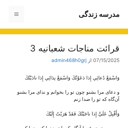
رش
ه
مدرسه زندگی
فهرست
حتوا
قرائت مناجات شعبانیه 3
07/15/2025
از
admin468h0grj
وَاسْمَعْ دُعائِي إِذا دَعَوْتُكَ وَاسْمَعْ نِدَائِي إِذا نادَيْتُكَ
و دعای مرا بشنو چون تو را بخوانم و ندای مرا بشنو
آن‌گاه که تو را صدا زنم
وَأَقْبِلْ عَلَيَّ إِذا ناجَيْتُكَ فَقَدْ هَرَبْتُ إِلَيْكَ