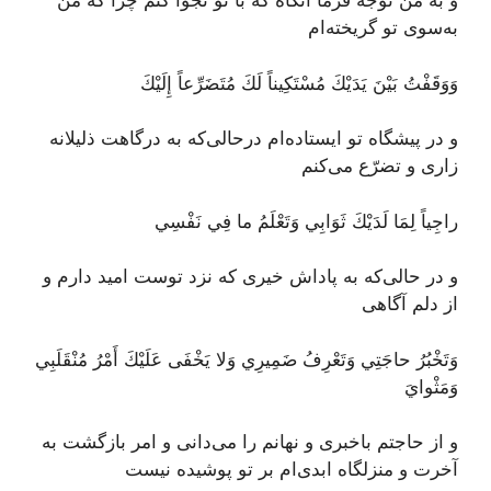
و به من توجه فرما آنگاه که با تو نجوا کنم چرا که من
به‌سوی تو گریخته‌ام
وَوَقَفْتُ بَيْنَ يَدَيْكَ مُسْتَكِيناً لَكَ مُتَضَرِّعاً إِلَيْكَ
و در پیشگاه تو ایستاده‌ام درحالی‌که به درگاهت ذلیلانه
زاری و تضرّع می‌کنم
راجِياً لِمَا لَدَيْكَ ثَوَابِي وَتَعْلَمُ ما فِي نَفْسِي
و در حالی‌که به پاداش خیری که نزد توست امید دارم و
از دلم آگاهی
وَتَخْبُرُ حاجَتِي وَتَعْرِفُ ضَمِيرِي وَلا يَخْفَى عَلَيْكَ أَمْرُ مُنْقَلَبِي
وَمَثْوايَ
و از حاجتم باخبری و نهانم را می‌دانی و امر بازگشت به
آخرت و منزلگاه ابدی‌ام بر تو پوشیده نیست