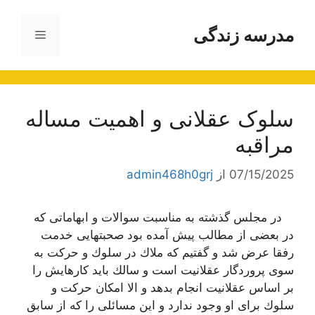
رش
ه
مدرسه زندگی
فهرست
حتوا
سلوک عقلانی و اهمیت مساله
مراقبه
07/15/2025
از
admin468h0grj
در مجلس گذشته به مناسبت سوالات و ابهاماتی كه
در بعضی از مطالب پیش آمده بود صحبتهایی خدمت
رفقا عرض شد و گفتیم كه ملاك در سلوك و حركت به
سوی پروردگار عقلانیت است و سالك باید كارهایش را
بر اساس عقلانیت انجام بدهد و الا امكان حركت و
سلوك برای او وجود ندارد و این مسائلی را كه از سابق