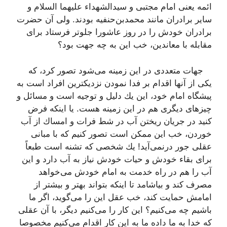
ائمه یعنی امام مجتبی و سیدالشهداء علیهما السلام و
سایر برادران مانند محمدبن‌حنفیه بودند. ولی آن حضرت
برادران خودش را در روز عاشورا جلوتر فرستاد برای
مقابله با معاندین، خب این به چه جهت بود؟
جهات متعددی در این زمینه می‌شود تصور كرد، كه
یكی از آنها اقدام بر فدا نمودن نزدیكترین افراد است به
پیشگاه امام خود، این یك دلیل و توجیه است و مسائل و
چیزهای دیگری هم در این زمینه هست. یا اینكه فرض
كنید در جریان ریختن آب در شط فرات و امساك از آب
خوردن، خب این ممكن است تصور كنیم كه با مبانی
عقلی جور درنمی‌آید! یك شخصی كه تشنه است طبعاً
برای بقاء خودش و حیات خودش نیاز به آب دارد و این
آب را هم در راه خدمت به امام خودش می‌خواهد
مصرف كند و بیاشامد تا اینكه بتواند بهتر و بیشتر از
امامش حمایت كند، خب عقل این را می‌گوید، اگر ما
باشیم چه می‌كنیم؟ این كار را می‌كنیم دیگر، با آن عقلی
كه خدا به ما داده ما به این كار اقدام می‌كنیم مخصوصا