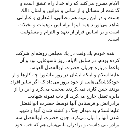
الایام مطرح می‌كنند كه راه خدا، راه عشق است و
گذشت از مسائل و از مبانی و قوانین و امثال ذالك
هست و در این زمینه هم مطالبی، اشعاری و عباراتی
شاهد می‌آورند همه اینها براساس توهمات و تخیلات
است و بر اساس فرار از تعهد و التزام و مسئولیت
است.
بنده خودم یك وقت در یك مجلس روضه‌ای شركت
كرده بودم، در سابق الایام، روز تاسوعایی بود و آن
واعظ درباره جریان حضرت ابوالفضل العباس
علیه‌السلام و اینكه ایشان در روز عاشورا چه كارها و از
خودگذشتگی‌هایی از خود بروز می‌داد كه اگر سایر افراد
بودند چنین كاری نمی‌كردند صحبت می‌كرد و این را از
دایره تعقل خارج می‌كرد. از باب نمونه شهادت
برادرانش و فرستادن آنها توسط حضرت ابوالفضل
علیه‌السلام به میدان جنگ و كشته شدن آنها و شهید
شدن آنها را بیان می‌كرد. چون حضرت ابوالفضل سه
برادر تنی داشت و برادران ناتنی‌شان هم كه خب خود