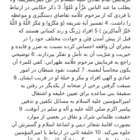
يطلب ما عند الناس عزَّاً و عُلوّاً. 3 ذكر حكايتي در ارتباط
با فردي كه از مرحوم علّامه تقاضاي دستگيري و موعظه
را داشت. 4 تفسير آيۀ شريفه (وَ مَكَرُوا وَ مَكَرَ اللَّهُ وَ اللَّهُ
خَيْرُ الْماكِرينَ ) 5 افراد زرنگ و رند كساني هستند كه
قبل از پيش آمدن فِتَن و حوادث مختلف خود را در
مجراي آن واقعه احساس كرده نسبت به ضرر و فايده و
خيريت و شرّيت آن به تأمل و تفكر بپردازند. 6 توضيحي
راجع به فرمايش مرحوم علّامه طهراني: كفي للمرء اَن
يكون محاسباً لنفسه. 7 كيفيت نفوذ شيطان در امور
عبادي و الهي افراد و مكر و حيلۀ او در فريب ايشان. 8
سبقت گرفتن برخي از صحابه از يكديگر در رفتن به
سقيفۀ بني ساعده براي تعيين خليفه و اشتغال
اميرالمؤمنين عليه السلام به مسائل تكفين و تدفين
پيامبر اكرم صلي اللَه عليه و آله و سلم‌ در آنوقت. 9
حقيقت ظلماني شرك و نفاق در بعضي از موارد
بصورت اقامۀ شعائر ديني و اشاعۀ اسلام و گسترش آن
جلوه مي‌كند. 10 خليفة ثاني در ارتباط با اميرالمؤمنين
علي عليه السلام مي گوید: لا اُتّحمَّله حيّاً ولا ميّتاً.