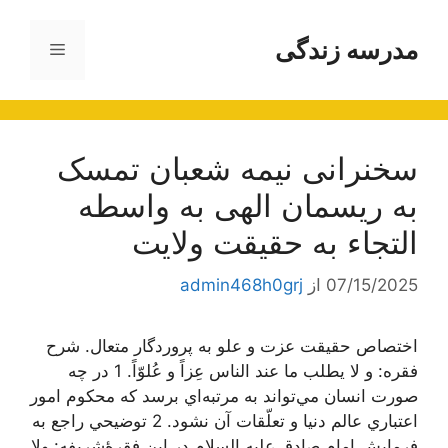
رش
ه
مدرسه زندگی
فهرست
حتوا
سخنرانی نیمه شعبان تمسک
به ریسمان الهی به واسطه
التجاء به حقیقت ولایت
07/15/2025
از
admin468h0grj
اختصاص حقيقت عزت و علو به پروردگار متعال. شرح
فقره: و لا يطلب ما عند الناس عِزاً و عُلوّاً. 1 در چه
صورت انسان مي‌تواند به مرتبه‌اي برسد كه محكوم امور
اعتباري عالم دنيا و تعلّقات آن نشود. 2 توضيحي راجع به
فرمايش امام صادق عليه السلام در اين فقرۀشريفه: ولا