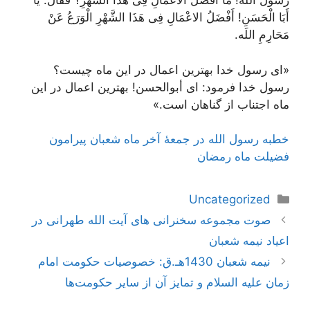
رَسُولَ اللَه! مَا أَفْضَلُ الاعْمَالِ فِی‌ هَذَا الشَّهْرِ؟ فَقَالَ: یا
أَبَا الْحَسَنِ! أَفْضَلُ الاعْمَالِ فِی‌ هَذَا الشَّهْرِ الْوَرَعُ عَنْ
مَحَارِمِ اللَه.
«ای‌ رسول‌ خدا بهترین‌ اعمال‌ در این‌ ماه‌ چیست‌؟
رسول‌ خدا فرمود: ای‌ أبوالحسن‌! بهترین‌ اعمال‌ در این‌
ماه‌ اجتناب‌ از گناهان‌ است‌.»
خطبه رسول‌ الله‌ در جمعۀ آخر ماه‌ شعبان پيرامون
فضيلت ماه رمضان‌
دسته‌ها
Uncategorized
ناوبری
صوت مجموعه سخنرانی های آیت الله طهرانی در
نوشته‌ها
اعیاد نیمه شعبان
نیمه شعبان 1430هـ.ق: خصوصیات حکومت امام
زمان علیه السلام و تمایز آن از سایر حکومت‌ها