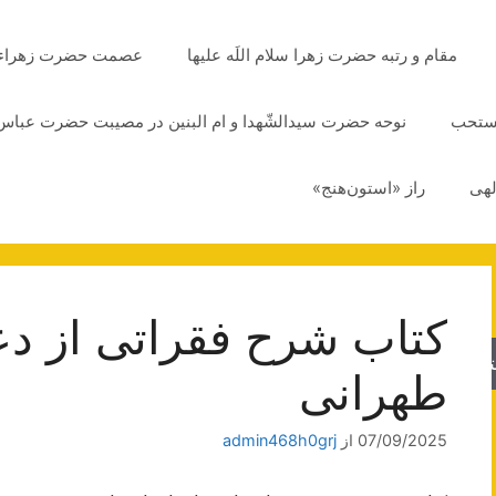
مقام و رتبه حضرت زهرا سلام اللَه علیها
عصمت حضرت زهراء سلا
مستحب
نوحه حضرت سیدالشّهدا و ام البنین در مصیبت حضرت عباس 
لهی
راز «استون‌هنج»
کتاب شرح فقراتی از دعا
جو
طهرانی
07/09/2025
از
admin468h0grj