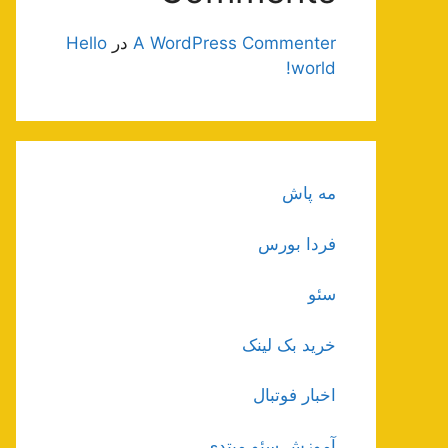
A WordPress Commenter
در
Hello
world!
مه پاش
فردا بورس
سئو
خرید بک لینک
اخبار فوتبال
آموزش سئو مبتدی