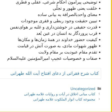
• توضیحی پیرامون احکام شرعی، عقلی و فطری
• خلقت یعنی ظهور و تجلّی
• معنای واحد‌بالصرافة به بیانی ساده
• تبیین حقیقت وجود ربطی و فقری موجودات
• قدرت حقیقی در خوشتن‌داری و غلبه بر هوای‌نفس
• قرب پروردگار به انسان در عین بُعد
• کیفیت حضور خداوند در همۀ زمان‌ها و مکان‌ها
• ظهور شهوات مادی، به صورت آتش در قیامت
• تقدم مقام عبودیت بر مقام ولایت
• صفات و خصوصیات عجیبِ امیرالمؤمنین علیه‌السلام
کتاب شرح فقراتی از دعای افتتاح آیت الله طهرانی
دسته‌ها
Uncategorized
ناوبری
کتاب مبانی اخلاق در آیات و روایات علامه طهرانی
نوشته‌ها
مجموعه کتاب انوار الملکوت علامه طهرانی