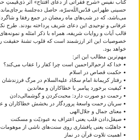
کتاب نفیس «شرح فقراتی از دعای افتتاح» اثر ذی‌قیمتِ ح
حسینی طهرانی قدّس‌اللَه‌‌سرّه، حاصل ده‌جلسۀ بر‌جای‌مان
می‌باشد، که در شب‌های ماه رمضان در جمع رفقا و شاگردا
عرفانی و توحیدی این دعای شریف پرداخته‌ بودند. طرح نکات
قالب آیات و روایات شریفه، همراه با ذکر امثله و نمونه‌های 
خصوصیات این اثر ارزشمند است که قلوب تشنۀ حقیقت را س
خواهد بود.
مهم‌ترین مطالب این اثر:
• خدا که ارحم‌الراحمین است چرا کفار را عقاب می‌کند؟
• حکمت قصاص در اسلام
• رفتار کریمانۀ امام سجّاد علیه‌السلام در مرگ فرزندشان
• کیفیت برخورد پیامبر با خطاکاران و معاندین
• رحمت دو صورت دارد: محبت‌کردن و گوشمالی‌دادن
• سریان رحمت واسعۀ پروردگار در بخشش خطاکاران و عق
• معنای جمال و جلال‌‌الهی
• صیقل‌دادن قلب یعنی اعتراف به عبودیّت و مسکنت
• جاهلیّت یعنی پافشاری روی سنت‌های ناشی از موهومات 
• اهمیت تلاوت قرآن در نماز