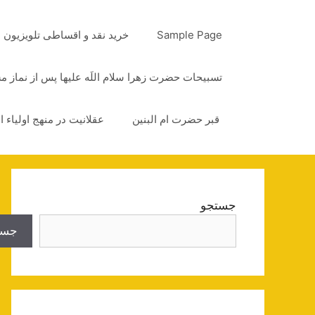
رش
ه
Sample Page
خرید نقد و اقساطی تلویزیون
حتوا
تسبیحات حضرت زهرا سلام اللَه علیها پس از نماز 
قبر حضرت ام البنین
عقلانیت در منهج اولیاء ا
جستجو
جست