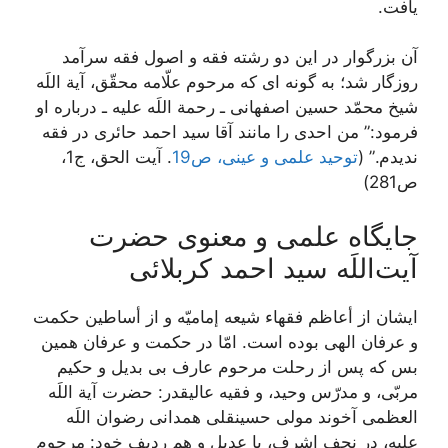
يافت.
آن بزرگوار در اين دو رشته فقه و اصول فقه سرآمد
روزگار شد؛ به‏ گونه‏ اى كه مرحوم علّامه محقّق، آية اللَه
شيخ محمّد حسين اصفهانى ـ رحمة اللَه عليه ـ درباره او
فرمود:” من احدى را مانند آقا سيد احمد حائرى در فقه
نديدم.” (
توحید علمی و عینی، ص19
. آیت الحق، ج1،
ص281)
جایگاه علمی و معنوی حضرت
آیت‌اللَه سید احمد کربلائی
ایشان از أعاظم فقهاء شيعه إماميّه و از أساطين حكمت
و عرفان الهى بوده است. امّا در حكمت و عرفان همين
بس كه پس از رحلت مرحوم عارف بى بديل و حكيم
مربّى، و مدرّس وحيد، و فقيه عاليقدر: حضرت آية اللَه
العظمى آخوند مولى حسين‏قلى همدانى رضوان اللَه
عليه، در نجف اشرف، با عديل و هم رديف خود: مرحوم