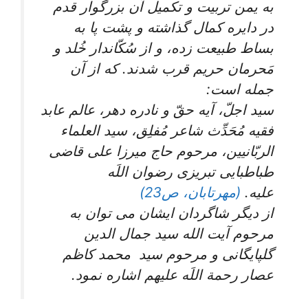
به يمن تربيت و تكميل آن بزرگوار قدم
در دايره كمال گذاشته و پشت پا به
بساط طبيعت زده، و از سُكّان‏دار خُلد و
مَحرمان حريم قرب شدند. كه از آن
جمله است:
سيد اجلّ، آيه حقّ و نادره دهر، عالم عابد
فقيه مُحَدِّث شاعر مُفلِق، سيد العلماء
الربّانيين، مرحوم حاج ميرزا على قاضى
طباطبايى تبريزى رضوان اللَه
علیه.
(مهرتابان، ص23)
از دیگر شاگردان ایشان می توان به
مرحوم آیت الله سید جمال الدین
گلپایگانی و مرحوم سید محمد کاظم
عصار رحمة اللَه علیهم اشاره نمود.