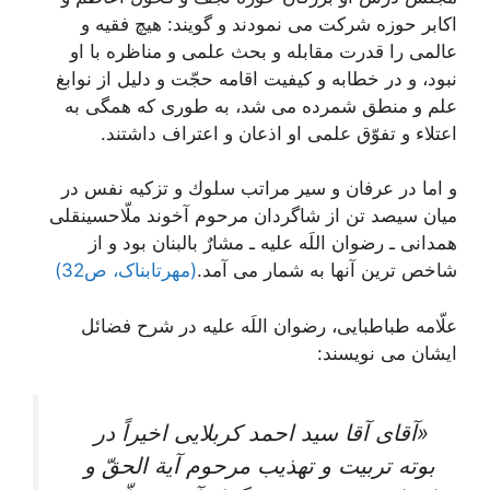
اكابر حوزه شركت مى ‏نمودند و گويند: هيچ فقيه و
عالمى را قدرت مقابله و بحث علمى و مناظره با او
نبود، و در خطابه و كيفيت اقامه حجّت و دليل از نوابغ
علم و منطق شمرده مى‏ شد، به طورى كه همگى به
اعتلاء و تفوّق علمى او اذعان و اعتراف داشتند.
و اما در عرفان و سير مراتب سلوك و تزكيه نفس در
ميان سيصد تن از شاگردان مرحوم آخوند ملّاحسينقلى
همدانى ـ رضوان اللَه عليه ـ مشارٌ بالبنان بود و از
شاخص ترین آنها به شمار می آمد.
(مهرتابناک، ص32)
علّامه طباطبايى، رضوان اللَه عليه‏ در شرح فضائل
ایشان می نویسند:
«آقاى آقا سيد احمد كربلايى اخيراً در
بوته تربيت و تهذيب مرحوم آية الحقّ و