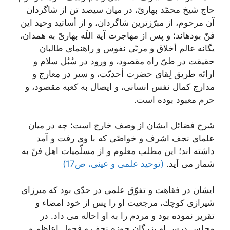
حاج شيخ محمّد بهارىّ، در ميان سيصد تن از شاگردان
آن مرحوم، از مبرّزترين شاگردان، و از أساتيد وحيد اين
فنّ بوده‏اند؛ و پس از مهاجرت آية اللَه بهارىّ به همدان‏،
يگانه عالم أخلاق و مربّى نفوس و راهنماى طالبان
حقيقت در طىّ راه مقصود، و ورود در سُبُل سلام‏ و
ارائه طريق لِقاى حضرت أحديّت، و سير در معارج و
مدارج كمال نفس انسانى، و ايصال به كعبه مقصود، و
حرم معبود بوده است.
شرح فضائل ایشان از وصف خارج است؛ چه در ميان
علماى نجف اشرف و خواصّى كه با وى رفت و آمد
داشته‏ اند؛ اين مطلب معلوم و از مسلّميات اهل فنّ به
شمار مى‏ آيد.
(توحید علمی و عینی، ص17)
ایشان در فقاهت و تفوّق علمى در حدّى بود كه ميرزاى
شيرازى كوچك، مرجعيت او را پس از خود امضاء و
تقرير نموده بود و مردم را به او احاله مى ‏داد. در
مجلس درس او بزرگان حوزه نجف و فحول اعاظم و