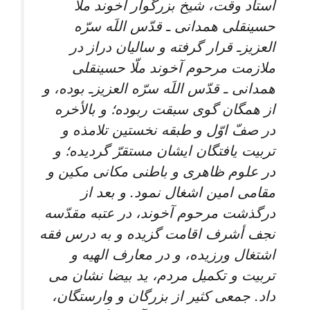
استاد وقت، شيخ بزرگوار آخوند ملّا
حسينقلى همدانى ـ قدّس اللَه سرّه
العزيزـ قرار گرفته و ساليان دراز در
ملازمت مرحوم آخوند ملّا حسينقلى
همدانى ـ قدّس اللَه سرّه العزيزـ بوده، و
از همگان گوى سبقت ربوده؛ و بالأخره
در صفّ اوّل و طبقه نخستين تلامذه و
تربيت يافتگان ايشان مستقرّ گرديده؛ و
در علوم ظاهرى و باطنى مكانى مكين و
مقامى امين اشغال نمود. و بعد از
درگذشت مرحوم آخوند، در عتبه مقدّسه
نجف أشرف اقامت گزيده و به درس فقه
اشتغال ورزيده، و در معارف الهيه و
تربيت و تكميل مردم، يد بيضا نشان مى
‏داد. جمعى كثير از بزرگان و وارستگان،