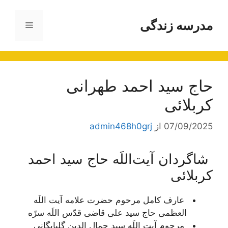
رش
ه
مدرسه زندگی
فهرست
حتوا
حاج سید احمد طهرانی
کربلائی
07/09/2025
از
admin468h0grj
شاگردان آیت‌اللَه حاج سید احمد
کربلائی
عارف کامل مرحوم حضرت علامه آیت اللَه
العظمی حاج سید علی قاضی قدّس اللَه سرّه
مرحوم آیت اللَه سید جمال الدین گلپایگانی