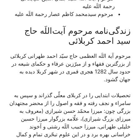
رحمة اللَه علیه
مرحوم سیدمحمد کاظم عصار رحمة اللَه علیه
زندگی‌نامه مرحوم آیت‌اللَه حاج
سید احمد کربلائی
مرحوم آية اللَه العظمی حاج سيّد احمد طهرانى كربلائى‏
از بزرگترین فقهاء و از مبرّزين عرفاء و حكماى شیعه در
حدود سال 1282 هجری قمری در شهر کربلا دیده به
جهان گشود.
تحصیلات ابتدایی را در کربلای معلّی گذراند و سپس به
سامراء و نجف رفته و فقه و اصول را از محضر مجتهدان
بزرگى چون: ميرزا محمّد حسن شيرازى (معروف به
ميرزاى بزرگ شیرازی)، علّامه بزرگوار ميرزا حسين
خليلى طهرانى، ميرزا حبيب اللَه رشتى و آخوند
خراسانى بهره برد و در اين علوم تبحّرى تمام و كمال