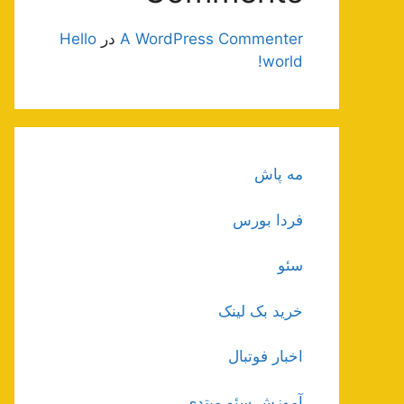
A WordPress Commenter
در
Hello
world!
مه پاش
فردا بورس
سئو
خرید بک لینک
اخبار فوتبال
آموزش سئو مبتدی