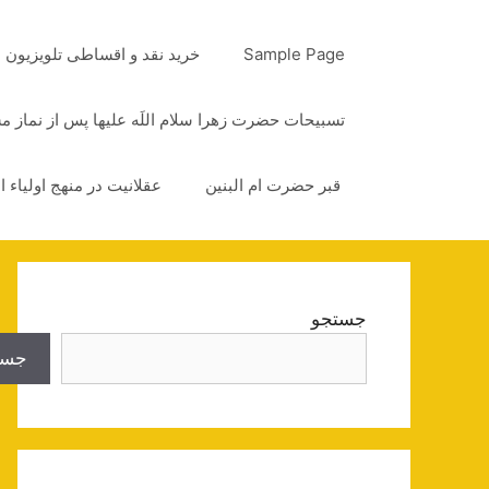
رش
ه
Sample Page
خرید نقد و اقساطی تلویزیون
حتوا
تسبیحات حضرت زهرا سلام اللَه علیها پس از نماز 
قبر حضرت ام البنین
عقلانیت در منهج اولیاء ا
جستجو
جست