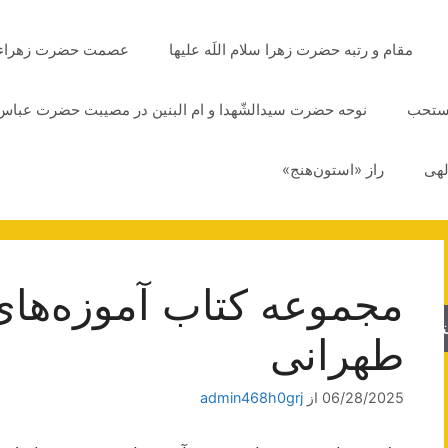
مقام و رتبه حضرت زهرا سلام اللَه علیها
عصمت حضرت زهراء سلا
مستحب
نوحه حضرت سیدالشّهدا و ام البنین در مصیبت حضرت عباس 
لهی
راز «استون‌هنج»
مجموعه کتاب آموزه‌های
جو
طهرانی
06/28/2025
از
admin468h0grj