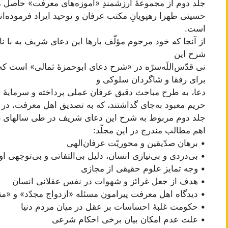
جلد دوم از مجموعۀ ارزشمندِ «آموزه‌های معرفت» حاصل
حسینی طهرا رهپویانِ مکتب عرفان و توحید ایراد فرموده‌ان
است.
از آنجا که خود مرحوم مؤلّف بارها این دعای شریف به با نام 
شرح این
نی قدّس‌اللَه‌سرّه در «شرح دعای ابوحمزۀ ثمالی» است که
برای رفقا و شاگردان سلوکی و
دعا، به طرح مباحث دقیق عرفان عملی پرداخته و سرمایۀ 
حریم معبود به‌جای گذاشتند، که به تصدیق اهل معرفت، در 
جلد دوم مربوط به شرح این دعای شریف در طی سالهای 1418 و 1419 هجری‌قمری می‌باشد.
اهم مطالب مندرج در این مجلّد:
• برهان صدّیقین و محوریّت عرفان‌الهی
• بی‌دردی و بی‌‌نیازی انسان، دلیل بی‌التفاتی و بی‌توجهی او
• وجه تمایز علوم حقیقی از مجازی
• هدف از جعل غرائز و شهوات در نفس عقلانی انسان
• دیدگاه اهل معرفت پیرامون مسئله «ازدواج مجدّد» و «مت
• حکومت غلبۀ احساسات بر عقل در میان مردم دنیا
• علت عدم امکان بیان برخی احکام شرعی