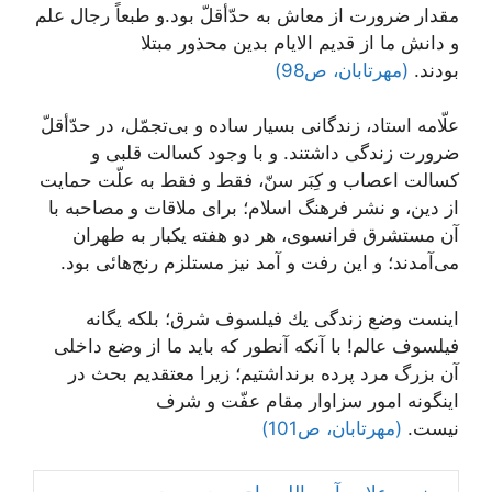
مقدار ضرورت از معاش به حدّأقلّ بود.و طبعاً رجال علم
و دانش ما از قدیم الایام بدین محذور مبتلا
بودند.
(مهرتابان، ص98)
علّامه استاد، زندگانى بسیار ساده و بى‌تجمّل، در حدّأقلّ
ضرورت زندگى داشتند. و با وجود كسالت قلبى و
كسالت اعصاب و كِبَر سنّ، فقط و فقط به علّت حمایت
از دین، و نشر فرهنگ اسلام؛ براى ملاقات و مصاحبه با
آن مستشرق فرانسوى، هر دو هفته یكبار به طهران
مى‌آمدند؛ و این رفت و آمد نیز مستلزم رنج‌هائى بود.
اینست وضع زندگى یك فیلسوف شرق؛ بلكه یگانه
فیلسوف عالم! با آنكه آنطور كه باید ما از وضع داخلى
آن بزرگ مرد پرده برنداشتیم؛ زیرا معتقدیم بحث در
اینگونه امور سزاوار مقام عفّت و شرف
نیست.
(مهرتابان، ص101)