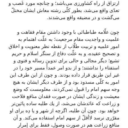
ارتزاق از راه كشاورزى مى‌باشد؛ و چنانچه مورد غَصب و
تعدّى واقع مى‌شد، بطور كلّى رشته معاش ایشان مختلّ
مى‌گشت و در مضیقه واقع مى‌شدند.
چون‌ علّامه طباطبائى‌ با وجود داشتن مقام فقاهت و
علمیت و واجدیت مقام مرجعیت؛ به علّت اهتمام به
امور علمیه و تربیت طلّاب از نقطه نظر معنویت و اخلاق
و تصحیح عقیده، و به علّت دفاع از سنگر اسلام و حریم
تشیع؛ دیگر مجالى و حالى براى تدوین رساله و فتوى و
استفتاء را نداشتند؛ و از بدو امر عمداً مسیر خود را در
غیر این طریق قرار داده بودند. و چون از این طرف این
امور به كلّى مسدود بود و از طرف دیگر ایشان به هیچ
وجه سهم امام را قبول نمى‌كردند، معلومست كه وضعِ
معیشت و زندگى ایشان در صورت فقدان منافع فلاحت
و زراعت كه عائدشان مى‌شد، از یك طلبه ساده پائین‌تر
خواهد بود. چون آن طلبه، اگرچه از شهر و یا دِه براى او
مقرّرى نرسد لاأقلّ از سهم امام استفاده می‌كند. و آن
منافع زراعت هم در صورت وصول، فقط براى إمرار