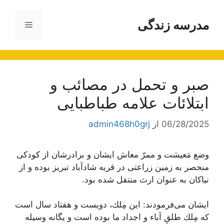
رش
ه
مدرسه زندگی
فهرست
حتوا
صبر و تحمل در مصائب و
ابتلائات علامه طباطبایی
06/28/2025
از
admin468h0grj
وضع مَعیشت و ممرّ معاش ایشان و برادرشان از كودكى
منحصر به زمین زراعتى در قریه‌ شادآباد تبریز بوده و از
نیاكان به عنوان ارث منتقل شده بود.
ایشان مى‌فرمودند: این مِلك، دویست و هفتاد سال است
كه مِلك طلقِ آباء و اجداد ما بوده است و یگانه وسیله